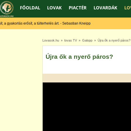
FŐOLDAL
LOVAK
PIACTÉR
LOVARDÁK
LO
a gyakorlás erősít, a túlterhelés árt. - Sebastian Kneipp
Lovasok.hu
»
lovas TV
»
Galopp
» Újra ők a nyerő páros?
Újra ők a nyerő páros?