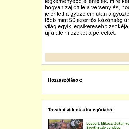
legkeményebb ellenfelek, mire kel
hogyan zajlott le a verseny és, h
jelentett a győzelem után a győzte
több mint 50 ezer fős közönség ünn
világ egyik legsikeresebb zsokéja
újra átélni ezeket a perceket.
Hozzászólások:
További videók a kategóriából:
Lósport: Mikóczi Zoltán vo
Sporthíradó vendége