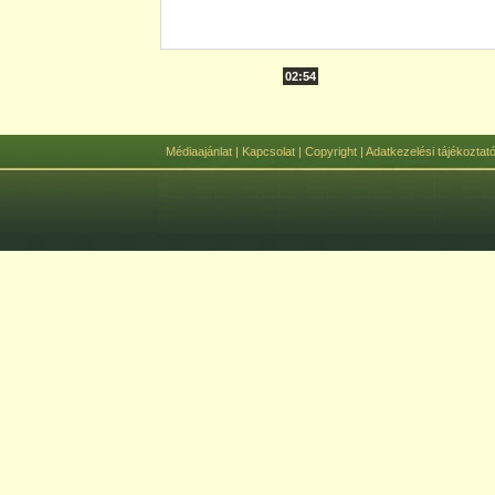
02:54
Médiaajánlat
|
Kapcsolat
|
Copyright
|
Adatkezelési tájékoztat