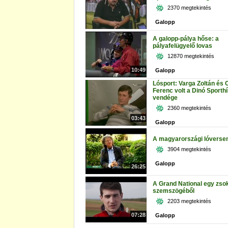
2370 megtekintés
Galopp
A galopp-pálya hőse: a
pályafelügyelő lovas
12870 megtekintés
10:49
Galopp
Lósport: Varga Zoltán és 
Ferenc volt a Dinó Sporth
vendége
2360 megtekintés
03:43
Galopp
A magyarországi lóverse
3904 megtekintés
Galopp
26:25
A Grand National egy zso
szemszögéből
2203 megtekintés
07:28
Galopp