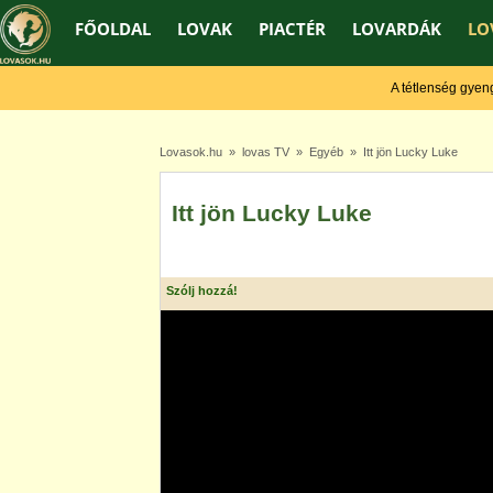
FŐOLDAL
LOVAK
PIACTÉR
LOVARDÁK
LO
A tétlenség gyengít,
Lovasok.hu
»
lovas TV
»
Egyéb
» Itt jön Lucky Luke
Itt jön Lucky Luke
Szólj hozzá!