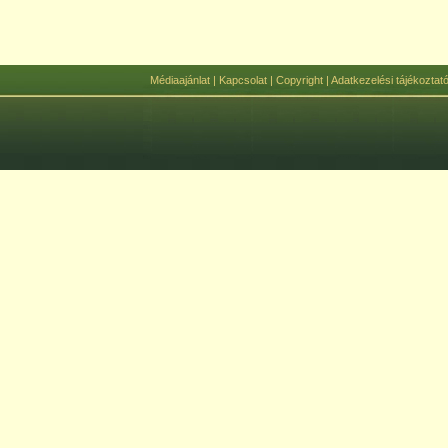
Médiaajánlat
|
Kapcsolat
|
Copyright
|
Adatkezelési tájékoztat