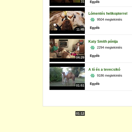
31
Egyéb
Lómentés helikopterrel
9504 megtekintés
Egyéb
11:45
Katy Smith pónija
2294 megtekintés
Egyéb
04:29
A ló és a tevecsikó
9186 megtekintés
Egyéb
01:51
01:12