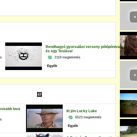
Rendhagyó gyorsulási verseny pólópónival
és egy Teslával
és
2119 megtekintés
Egyéb
47
okosabb lova
Itt jön Lucky Luke
6523 megtekintés
és
Egyéb