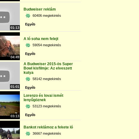
Budweiser reklám
60406 megtekintés
Egyéb
01:13
A ló soha nem felejt
59054 megtekintés
Egyéb
04:49
A Budweiser 2015-ös Super
Bowl kisfilmje: Az elveszett
kutya
58142 megtekintés
01:01
Egyéb
Lorenzo és lovai ismét
lenyűgöznek
53123 megtekintés
Egyéb
03:13
Bankot reklámoz a fekete ló
36667 megtekintés