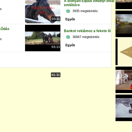
A Bottyán Equus elhunyt lovai
emlékére
és
3935 megtekintés
03:11
Egyéb
LÓdás
Bankot reklámoz a fekete ló
36667 megtekintés
és
Egyéb
03:13
01:31