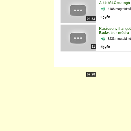
A kiabáLÓ suttogó
4408 megtekint
Egyéb
04:53
Karácsonyi hango
Budweiser-módra
8233 megtekint
31
Egyéb
57:28