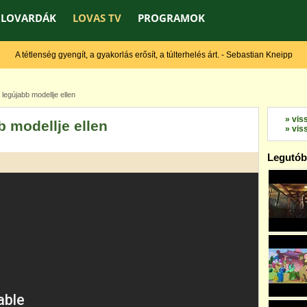
LOVARDÁK
LOVAS TV
PROGRAMOK
A tétlenség gyengít, a gyakorlás erősít, a túlterhelés árt. - Sebastian Kneipp
legújabb modellje ellen
» vis
b modellje ellen
» vis
Legutóbb