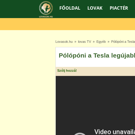
FŐOLDAL
LOVAK
PIACTÉR
Lovasok.hu
»
lovas TV
»
Egyéb
» Pólópóni a Tesla 
Pólópóni a Tesla legújab
Szólj hozzá!