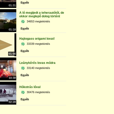
Egyéb
01:31
A ló megijedt a teherautótól, de
ekkor meglepő dolog történt
34653 megtekintés
Egyéb
01:18
Hajtogass origami lovat!
33339 megtekintés
Egyéb
01:56
Leánykérés lovas módra
33140 megtekintés
Egyéb
10:38
Hókotrás lóval
30476 megtekintés
Egyéb
02:28