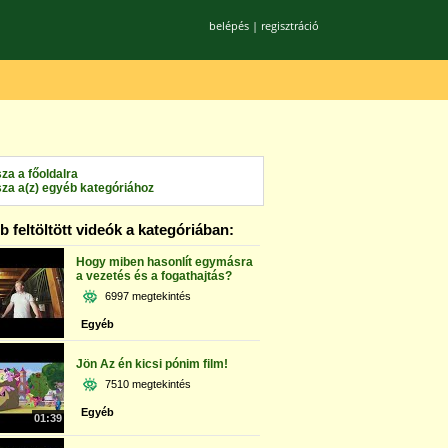
belépés
|
regisztráció
sza a főoldalra
sza a(z) egyéb kategóriához
 feltöltött videók a kategóriában:
Hogy miben hasonlít egymásra
a vezetés és a fogathajtás?
6997 megtekintés
Egyéb
Jön Az én kicsi pónim film!
7510 megtekintés
Egyéb
01:39