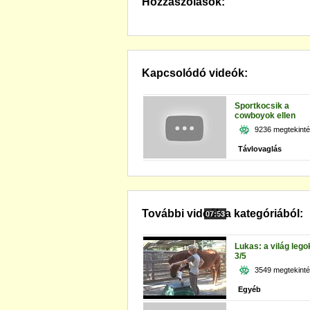
Hozzászólások:
Kapcsolódó videók:
Sportkocsik a
cowboyok ellen
9236 megtekint
Távlovaglás
További videók a kategóriából:
07:53
Lukas: a világ leg
3/5
3549 megtekint
Egyéb