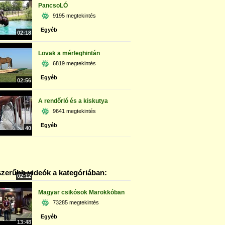
PancsoLÓ
9195 megtekintés
Egyéb
02:18
Lovak a mérleghintán
6819 megtekintés
Egyéb
02:56
A rendőrló és a kiskutya
9641 megtekintés
Egyéb
40
zerűbb videók a kategóriában:
02:12
Magyar csikósok Marokkóban
73285 megtekintés
Egyéb
13:48