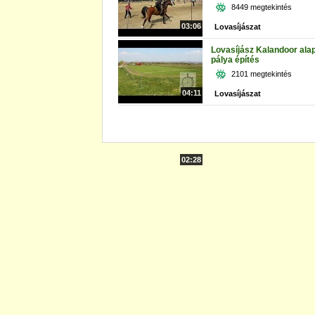
8449 megtekintés
03:06
Lovasíjászat
Lovasíjász Kalandoor ala
pálya építés
2101 megtekintés
04:11
Lovasíjászat
02:28