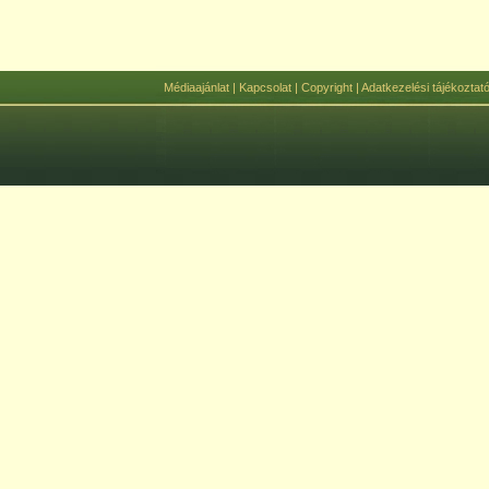
Médiaajánlat
|
Kapcsolat
|
Copyright
|
Adatkezelési tájékoztat