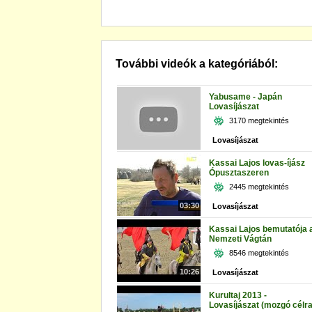
További videók a kategóriából:
Yabusame - Japán
Lovasíjászat
3170 megtekintés
Lovasíjászat
Kassai Lajos lovas-íjász
Ópusztaszeren
2445 megtekintés
03:30
Lovasíjászat
Kassai Lajos bemutatója 
Nemzeti Vágtán
8546 megtekintés
10:26
Lovasíjászat
Kurultaj 2013 -
Lovasíjászat (mozgó célra