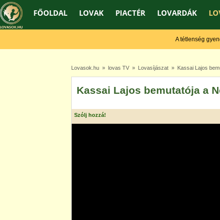
FŐOLDAL
LOVAK
PIACTÉR
LOVARDÁK
LO
A tétlenség gyengít,
Lovasok.hu
»
lovas TV
»
Lovasíjászat
» Kassai Lajos bemu
Kassai Lajos bemutatója a 
Szólj hozzá!