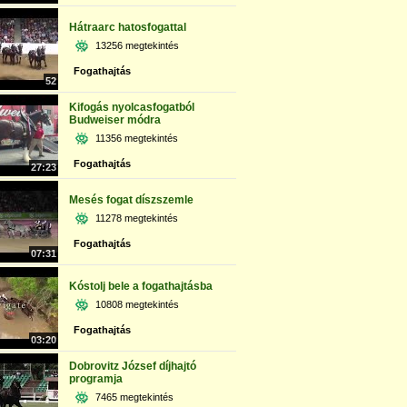
Hátraarc hatosfogattal
13256 megtekintés
Fogathajtás
52
Kifogás nyolcasfogatból
Budweiser módra
11356 megtekintés
Fogathajtás
27:23
Mesés fogat díszszemle
11278 megtekintés
Fogathajtás
07:31
Kóstolj bele a fogathajtásba
10808 megtekintés
Fogathajtás
03:20
Dobrovitz József díjhajtó
programja
7465 megtekintés