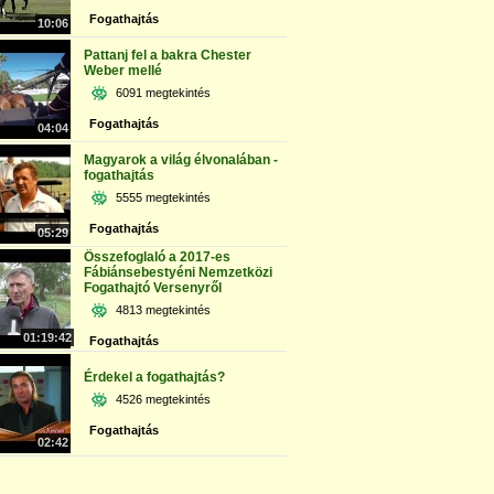
Fogathajtás
10:06
Pattanj fel a bakra Chester
Weber mellé
6091 megtekintés
Fogathajtás
04:04
Magyarok a világ élvonalában -
fogathajtás
5555 megtekintés
Fogathajtás
05:29
Összefoglaló a 2017-es
Fábiánsebestyéni Nemzetközi
Fogathajtó Versenyről
4813 megtekintés
01:19:42
Fogathajtás
Érdekel a fogathajtás?
4526 megtekintés
Fogathajtás
02:42