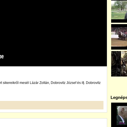
t sikereikről mesél Lázár Zoltán, Dobrovitz József és ifj. Dobrovitz
Legnéps