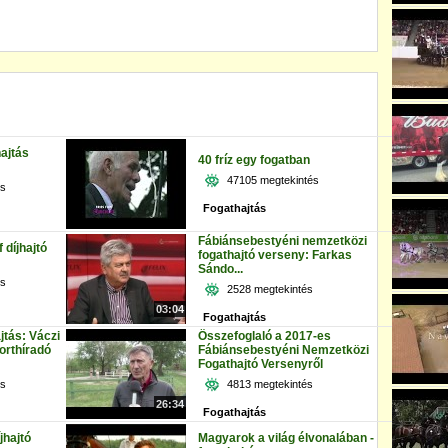
ajtás
40 fríz egy fogatban
47105 megtekintés
és
Fogathajtás
Fábiánsebestyéni nemzetközi
f díjhajtó
fogathajtó verseny: Farkas
Sándo...
és
2528 megtekintés
03:04
Fogathajtás
jtás: Váczi
Összefoglaló a 2017-es
orthíradó
Fábiánsebestyéni Nemzetközi
Fogathajtó Versenyről
és
4813 megtekintés
26:34
Fogathajtás
jhajtó
Magyarok a világ élvonalában -