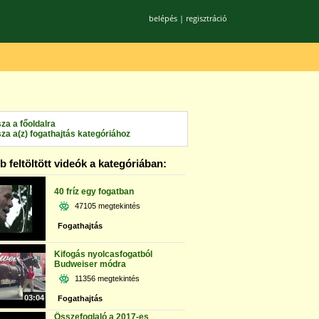
belépés
|
regisztráció
sza a főoldalra
sza a(z) fogathajtás kategóriához
 feltöltött videók a kategóriában:
40 fríz egy fogatban
47105 megtekintés
Fogathajtás
Kifogás nyolcasfogatból
Budweiser módra
11356 megtekintés
03:04
Fogathajtás
Összefoglaló a 2017-es