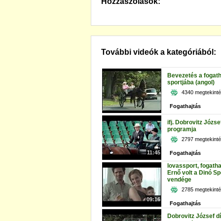
Hozzászólások:
További videók a kategóriából:
Bevezetés a fogath
sportjába (angol)
4340 megtekint
Fogathajtás
ifj. Dobrovitz Józse
programja
2797 megtekint
11:45
Fogathajtás
lovassport, fogatha
Ernő volt a Dinó Sp
vendége
2785 megtekint
09:16
Fogathajtás
Dobrovitz József dí