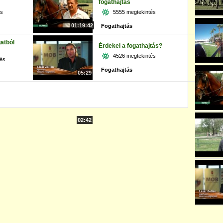
fogathajtás
és
5555 megtekintés
01:19:42
Fogathajtás
atból
Érdekel a fogathajtás?
4526 megtekintés
tés
Fogathajtás
05:29
02:42