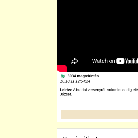
3934 megtekintés
16.10.11 12:54:24
Leírás:
A bredai versenyről, valamint eddig elér
József.