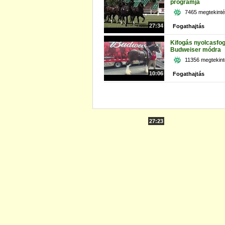
programja
7465 megtekint
27:34
Fogathajtás
Kifogás nyolcasfog
Budweiser módra
11356 megtekin
10:06
Fogathajtás
27:23