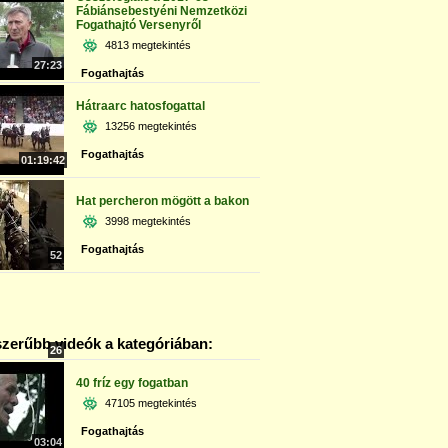
Fábiánsebestyéni Nemzetközi
Fogathajtó Versenyről
4813 megtekintés
27:23
Fogathajtás
Hátraarc hatosfogattal
13256 megtekintés
Fogathajtás
01:19:42
Hat percheron mögött a bakon
3998 megtekintés
Fogathajtás
52
zerűbb videók a kategóriában:
26
40 fríz egy fogatban
47105 megtekintés
Fogathajtás
03:04