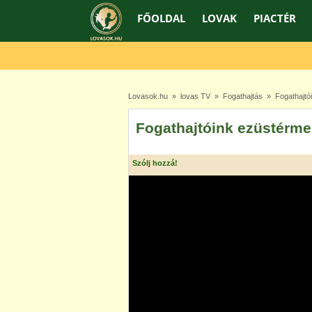
FŐOLDAL
LOVAK
PIACTÉR
Lovasok.hu
»
lovas TV
»
Fogathajtás
» Fogathajtói
Fogathajtóink ezüstérme
Szólj hozzá!