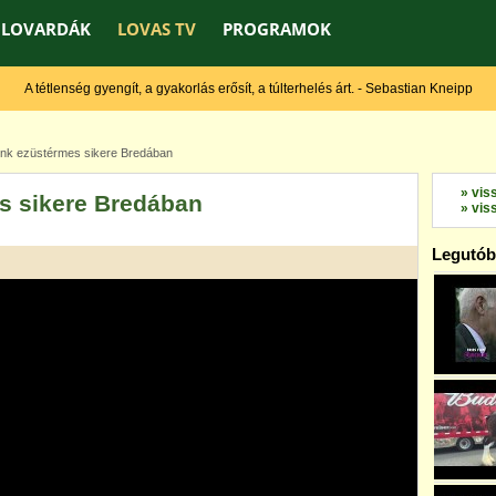
LOVARDÁK
LOVAS TV
PROGRAMOK
A tétlenség gyengít, a gyakorlás erősít, a túlterhelés árt. - Sebastian Kneipp
nk ezüstérmes sikere Bredában
» vis
s sikere Bredában
» vis
Legutóbb