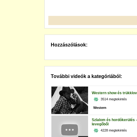
Hozzászólások:
További videók a kategóriából:
Western show és trükklov
3514 megtekintés
Western
Szlalom és hordókerülés -
levegőből
4228 megtekintés