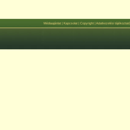
Médiaajánlat
|
Kapcsolat
|
Copyright
|
Adatkezelési tájékoztat