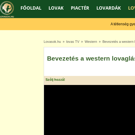
FŐOLDAL
LOVAK
PIACTÉR
LOVARDÁK
LO
A tétlenség gyengí
Lovasok.hu
»
lovas TV
»
Western
» Bevezetés a western l
Bevezetés a western lovaglá
Szólj hozzá!