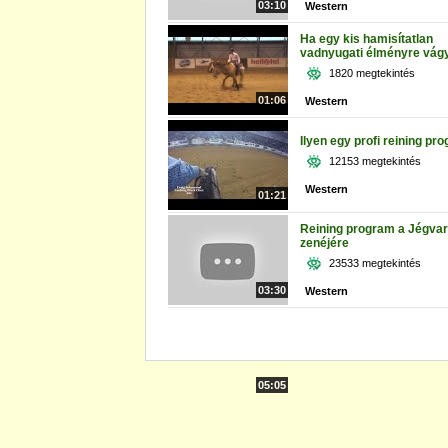
03:10
Western
Ha egy kis hamisítatlan
vadnyugati élményre vág
1820 megtekintés
01:06
Western
Ilyen egy profi reining pr
12153 megtekintés
Western
01:21
Reining program a Jégva
zenéjére
23533 megtekintés
03:30
Western
05:05