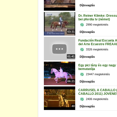
Díjlovaglás
Dr. Reiner Klimke: Dressu
bei pferdia tv (német)
2990 megtekintés
03:31
Díjlovaglás
Fundación Real Escuela 
del Arte Ecuestre FREAA
3326 megtekintés
01:41
Díjlovaglás
Egy pici lány és egy nagy 
bemutatója
23447 megtekintés
06:21
Díjlovaglás
CARRUSEL A CABALLO 
CABALLO 2011) JOVENE
2406 megtekintés
40
Díjlovaglás