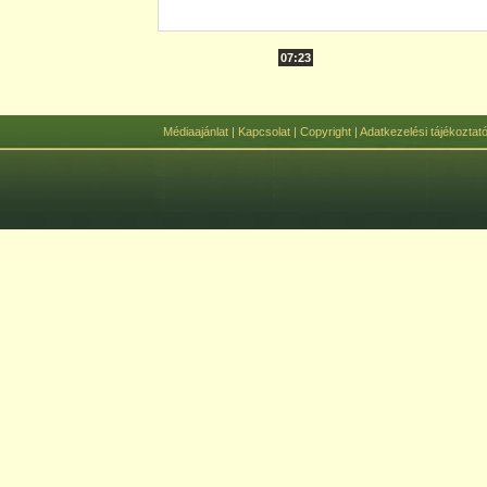
07:23
Médiaajánlat
|
Kapcsolat
|
Copyright
|
Adatkezelési tájékoztat