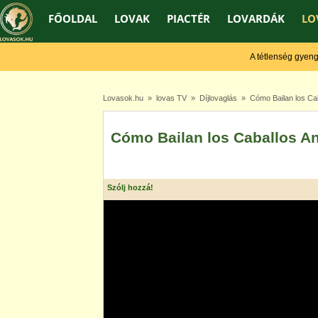
FŐOLDAL
LOVAK
PIACTÉR
LOVARDÁK
LO
A tétlenség gyengít, 
Lovasok.hu
»
lovas TV
»
Díjlovaglás
» Cómo Bailan los Cab
Cómo Bailan los Caballos A
Szólj hozzá!