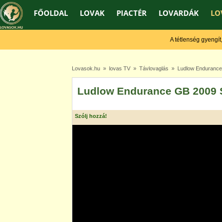
FŐOLDAL
LOVAK
PIACTÉR
LOVARDÁK
LO
A tétlenség gyengít, a 
Lovasok.hu
»
lovas TV
»
Távlovaglás
» Ludlow Endurance
Ludlow Endurance GB 2009 
Szólj hozzá!