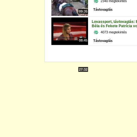
2340 megtekintés
Távlovaglás
09:35
Lovassport, távlovaglás: 
Béla és Fekete Patrícia vol
4073 megtekintés
08:45
Távlovaglás
27:32