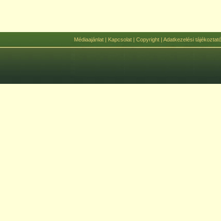
Médiaajánlat
|
Kapcsolat
|
Copyright
|
Adatkezelési tájékoztat