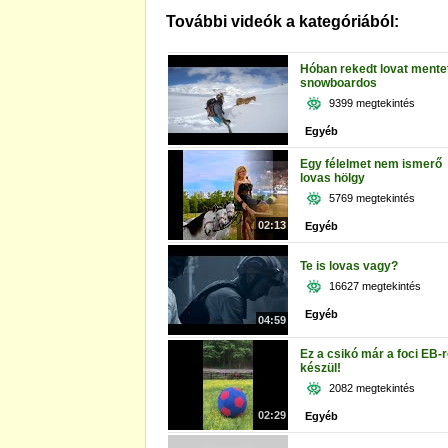
További videók a kategóriából:
Hóban rekedt lovat mentet
snowboardos
9399 megtekintés
Egyéb
Egy félelmet nem ismerő
lovas hölgy
5769 megtekintés
02:13
Egyéb
Te is lovas vagy?
16627 megtekintés
Egyéb
04:59
Ez a csikó már a foci EB-r
készül!
2082 megtekintés
02:29
Egyéb