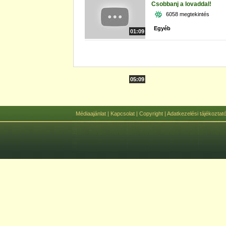
Csobbanj a lovaddal!
6058 megtekintés
Egyéb
01:09
05:09
Médiaajánlat
|
Kapcsolat
|
Copyright
|
Adatkezelési tájékoztat