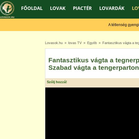
FŐOLDAL
LOVAK
PIACTÉR
LOVARDÁK
LO
A tétlenség gyengít, 
Lovasok.hu
»
lovas TV
»
Egyéb
» Fantasztikus vágta a teg
Fantasztikus vágta a tegnerp
Szabad vágta a tengerparton
Szólj hozzá!