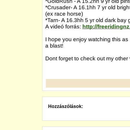
*GoldRush - A 15.2hh 9 yr old pint
*Crusader- A 16.1hh 7 yr old bright
(ex race horse)
*Tarn- A 16.3hh 5 yr old dark bay 
A videó forrás:
http://freeridingn
I hope you enjoy watching this as
a blast!
Dont forget to check out my other
Hozzászólások: