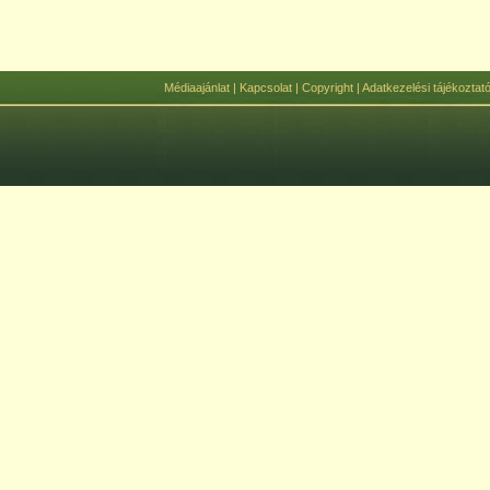
Médiaajánlat
|
Kapcsolat
|
Copyright
|
Adatkezelési tájékoztat