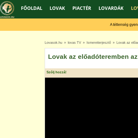
FŐOLDAL
LOVAK
PIACTÉR
LOVARDÁK
LO
A tétlenség gyengít,
Lovasok.hu
»
lovas TV
»
Ismeretterjesztő
» Lovak az előad
Lovak az előadóteremben az
Szólj hozzá!