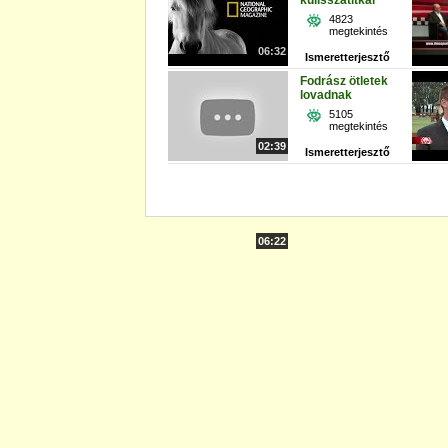
kulisszatitkai
4823
megtekintés
06:32
Ismeretterjesztő
Fodrász ötletek
lovadnak
5105
megtekintés
02:39
Ismeretterjesztő
06:22