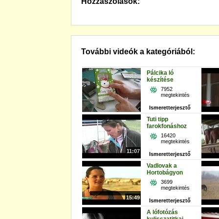
Hozzászólások:
További videók a kategóriából:
Pálcika ló
készítése
7952
megtekintés
Ismeretterjesztő
Tuti tipp
farokfonáshoz
16420
megtekintés
11:07
Ismeretterjesztő
Vadlovak a
Hortobágyon
3699
megtekintés
15:49
Ismeretterjesztő
A lófotózás