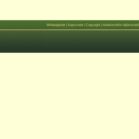
Médiaajánlat
|
Kapcsolat
|
Copyright
|
Adatkezelési tájékoztat