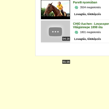
Parelli nyomában
3504 megtekintés
Lovaglás, lókiképzés
33
CHIO Aachen - Lovasspor
Világünnepe 1898 óta
1801 megtekintés
04:16
Lovaglás, lókiképzés
01:16