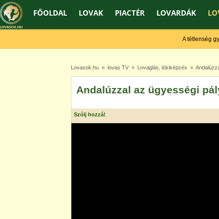
FŐOLDAL
LOVAK
PIACTÉR
LOVARDÁK
LO
A tétlenség gyeng
Lovasok.hu
»
lovas TV
»
Lovaglás, lókiképzés
» Andalúzzal
Andalúzzal az ügyességi pá
Szólj hozzá!