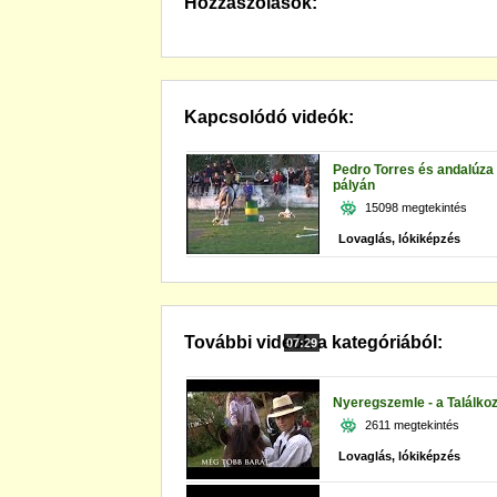
Hozzászólások:
Kapcsolódó videók:
Pedro Torres és andalúza
pályán
15098 megtekintés
Lovaglás, lókiképzés
További videók a kategóriából:
07:29
Nyeregszemle - a Találko
2611 megtekintés
Lovaglás, lókiképzés