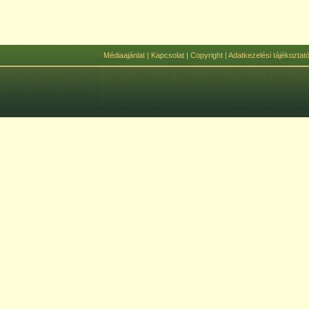
Médiaajánlat
|
Kapcsolat
|
Copyright
|
Adatkezelési tájékoztat