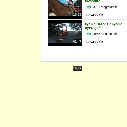
lovastúra
3134 megtekintés
16:13
Lovastúrák
Ilyen a Grand Canyon a
nyeregből
3963 megtekintés
01:47
Lovastúrák
16:57