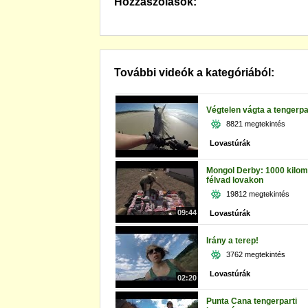
Hozzászólások:
További videók a kategóriából:
Végtelen vágta a tengerpa
8821 megtekintés
Lovastúrák
Mongol Derby: 1000 kilom
félvad lovakon
19812 megtekintés
09:44
Lovastúrák
Irány a terep!
3762 megtekintés
Lovastúrák
02:20
Punta Cana tengerparti