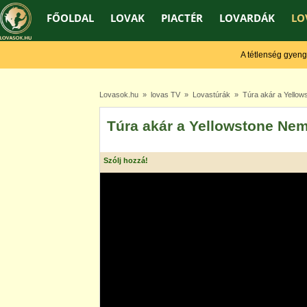
FŐOLDAL
LOVAK
PIACTÉR
LOVARDÁK
LO
A tétlenség gyengít, 
Lovasok.hu
»
lovas TV
»
Lovastúrák
» Túra akár a Yellows
Túra akár a Yellowstone Nem
Szólj hozzá!