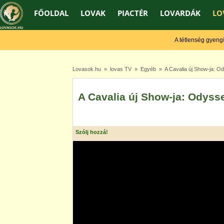
FŐOLDAL
LOVAK
PIACTÉR
LOVARDÁK
LO
A tétlenség gyengít, a
Lovasok.hu
»
lovas TV
»
Egyéb
» A Cavalia új Show-ja: O
A Cavalia új Show-ja: Odyss
Szólj hozzá!