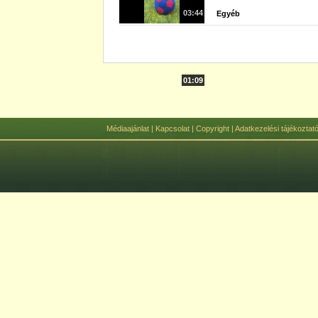
03:44
Egyéb
01:09
Médiaajánlat
|
Kapcsolat
|
Copyright
|
Adatkezelési tájékoztat