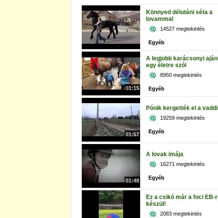
Könnyed délutáni séta a
lovammal
14527 megtekintés
Egyéb
A legjobb karácsonyi ajá
egy életre szól
8950 megtekintés
01:15
Egyéb
Pónik kergették el a vadd
19259 megtekintés
Egyéb
01:57
A lovak imája
16271 megtekintés
Egyéb
01:48
Ez a csikó már a foci EB-r
készül!
2083 megtekintés