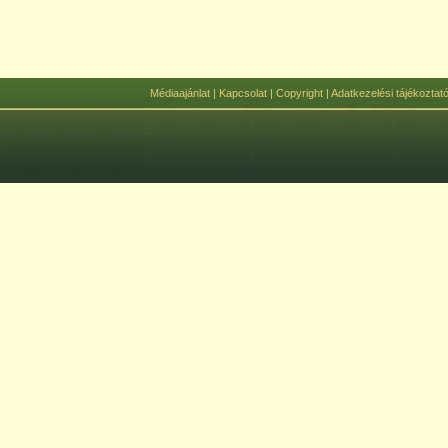
Médiaajánlat
|
Kapcsolat
|
Copyright
|
Adatkezelési tájékoztat