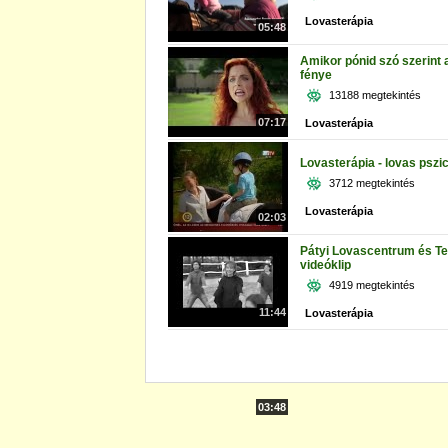
Lovasterápia
05:48
Amikor pónid szó szerint
fénye
13188 megtekintés
07:17
Lovasterápia
Lovasterápia - lovas pszi
3712 megtekintés
Lovasterápia
02:03
Pátyi Lovascentrum és Te
videóklip
4919 megtekintés
11:44
Lovasterápia
03:48