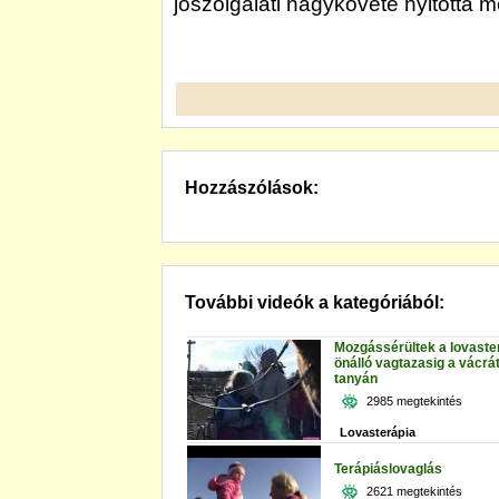
jószolgálati nagykövete nyitotta m
Hozzászólások:
További videók a kategóriából:
Mozgássérültek a lovaster
önálló vagtazasig a vácrát
tanyán
2985 megtekintés
Lovasterápia
Terápiáslovaglás
2621 megtekintés