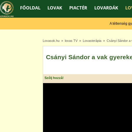
FŐOLDAL
LOVAK
PIACTÉR
LOVARDÁK
LO
A tétlenség gyeng
Lovasok.hu
»
lovas TV
»
Lovasterápia
» Csányi Sándor a v
Csányi Sándor a vak gyereke
Szólj hozzá!