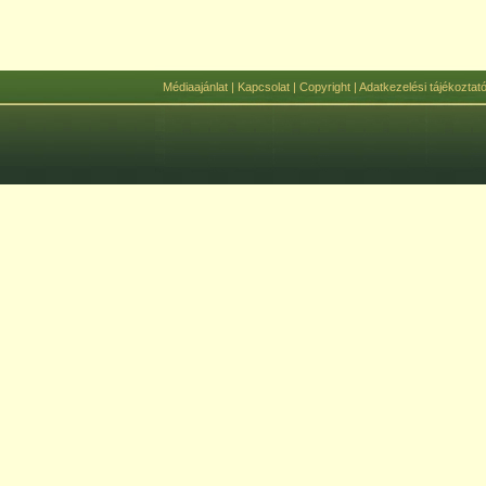
Médiaajánlat
|
Kapcsolat
|
Copyright
|
Adatkezelési tájékoztat