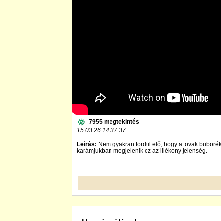
7955 megtekintés
15.03.26 14:37:37
Leírás:
Nem gyakran fordul elő, hogy a lovak buboréko
karámjukban megjelenik ez az illékony jelenség.