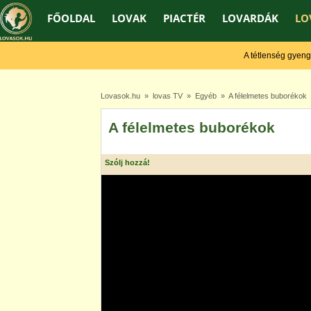
FŐOLDAL
LOVAK
PIACTÉR
LOVARDÁK
LO
A tétlenség gyengít, 
Lovasok.hu
»
lovas TV
»
Egyéb
» A félelmetes buborékok
A félelmetes buborékok
Szólj hozzá!