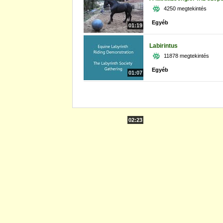
4250 megtekintés
Egyéb
01:19
Labirintus
11878 megtekintés
Egyéb
01:07
02:23