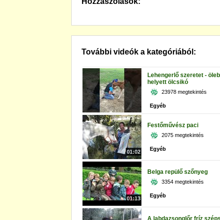
Hozzászólások:
További videók a kategóriából:
Lehengerlő szeretet - öleb
helyett ölcsikó
23978 megtekintés
Egyéb
Festőművész paci
2075 megtekintés
Egyéb
01:02
Belga repülő szőnyeg
3354 megtekintés
Egyéb
01:13
A labdazsonglőr fríz szép