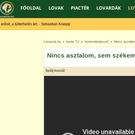
FŐOLDAL
LOVAK
PIACTÉR
LOVARDÁK
LO
sít, a túlterhelés árt. - Sebastian Kneipp
Lovasok.hu
»
lovas TV
»
Ismeretterjesztő
» Nincs asztalom
Nincs asztalom, sem székem
Szólj hozzá!