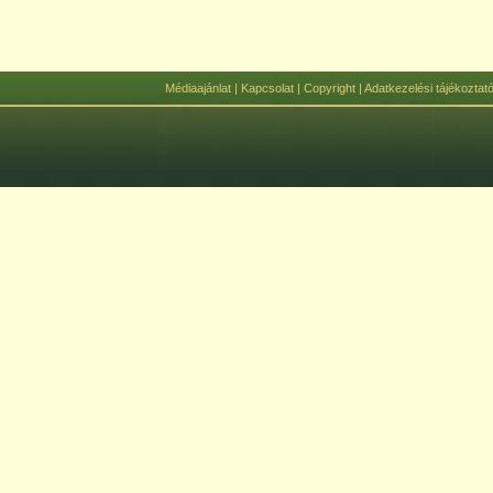
Médiaajánlat
|
Kapcsolat
|
Copyright
|
Adatkezelési tájékoztat