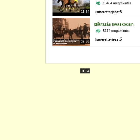
16484 megtekintés
11:34
Ismeretterjesztő
Időutazás lovaskocsin
5174 megtekintés
Ismeretterjesztő
02:53
01:54