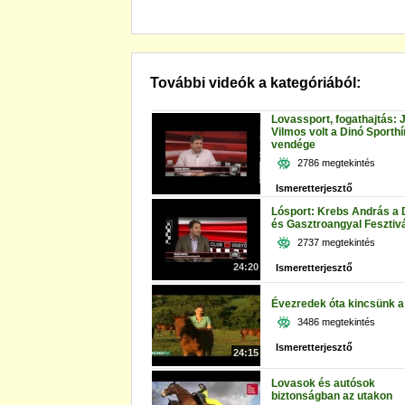
További videók a kategóriából:
Lovassport, fogathajtás:
Vilmos volt a Dinó Sporth
vendége
2786 megtekintés
Ismeretterjesztő
Lósport: Krebs András a 
és Gasztroangyal Fesztiválr
2737 megtekintés
24:20
Ismeretterjesztő
Évezredek óta kincsünk a 
3486 megtekintés
Ismeretterjesztő
24:15
Lovasok és autósok
biztonságban az utakon