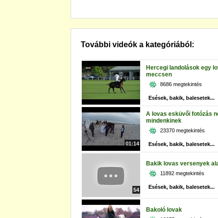
További videók a kategóriából:
Hercegi landolások egy l
meccsen
8686 megtekintés
Esések, bakik, balesetek...
A lovas esküvői fotózás 
mindenkinek
23370 megtekintés
01:14
Esések, bakik, balesetek...
Bakik lovas versenyek ala
11892 megtekintés
Esések, bakik, balesetek...
54
Bakoló lovak