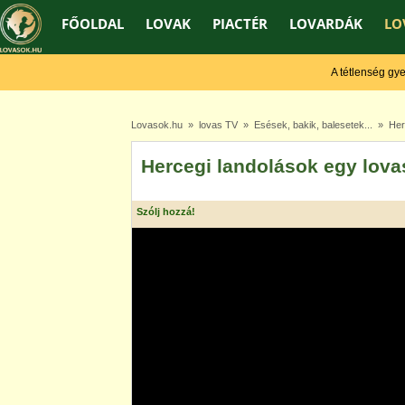
FŐOLDAL
LOVAK
PIACTÉR
LOVARDÁK
LO
A tétlenség gyengí
Lovasok.hu
»
lovas TV
»
Esések, bakik, balesetek...
» Herc
Hercegi landolások egy lov
Szólj hozzá!