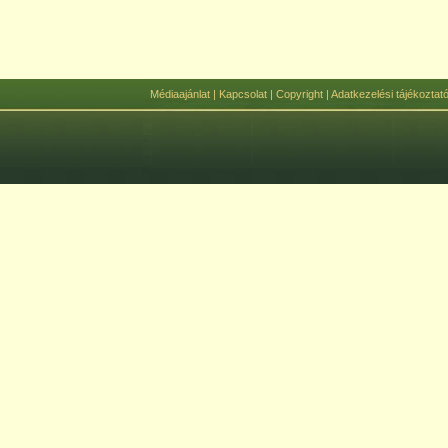
Médiaajánlat
|
Kapcsolat
|
Copyright
|
Adatkezelési tájékoztat