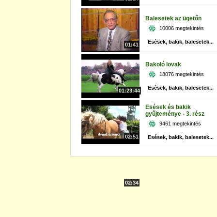
Balesetek az ügetőn
10006 megtekintés
Esések, bakik, balesetek...
01:41
Bakoló lovak
18076 megtekintés
Esések, bakik, balesetek...
01:23:44
Esések és bakik
gyűjteménye - 3. rész
9461 megtekintés
02:51
Esések, bakik, balesetek...
02:34