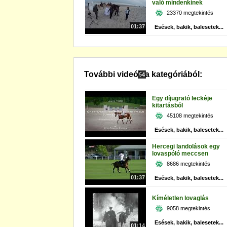
való mindenkinek
23370 megtekintés
01:37
Esések, bakik, balesetek...
További videók a kategóriából:
54
Egy díjugrató leckéje
kitartásból
45108 megtekintés
Esések, bakik, balesetek...
Hercegi landolások egy
lovaspóló meccsen
8686 megtekintés
01:37
Esések, bakik, balesetek...
Kíméletlen lovaglás
9058 megtekintés
Esések, bakik, balesetek...
01:14