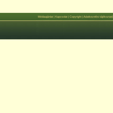
Médiaajánlat
|
Kapcsolat
|
Copyright
|
Adatkezelési tájékoztat