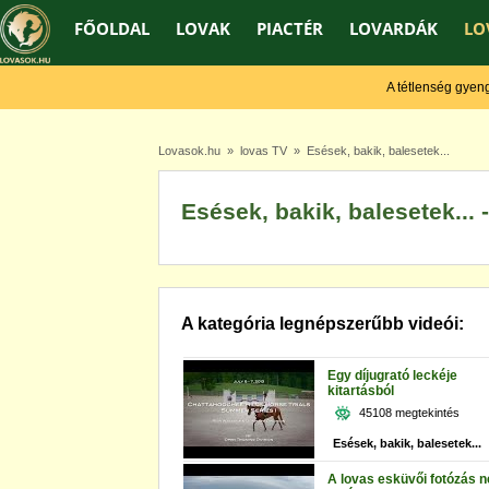
FŐOLDAL
LOVAK
PIACTÉR
LOVARDÁK
LO
A tétlenség gyengít,
Lovasok.hu
»
lovas TV
» Esések, bakik, balesetek...
Esések, bakik, balesetek... 
A kategória legnépszerűbb videói:
Egy díjugrató leckéje
kitartásból
45108 megtekintés
Esések, bakik, balesetek...
A lovas esküvői fotózás 