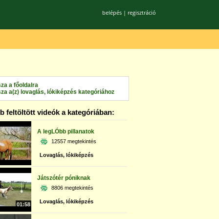
belépés
|
regisztráció
sza a főoldalra
sza a(z) lovaglás, lókiképzés kategóriához
 feltöltött videók a kategóriában:
A legLÓbb pillanatok
12557 megtekintés
Lovaglás, lókiképzés
Játszótér póniknak
8806 megtekintés
Lovaglás, lókiképzés
01:58