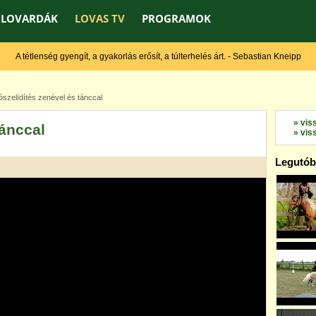
LOVARDÁK
LOVAS TV
PROGRAMOK
A tétlenség gyengít, a gyakorlás erősít, a túlterhelés árt. - Sebastian Kneipp
zelídítés zenével és tánccal
» vis
tánccal
» vis
Legutóbb