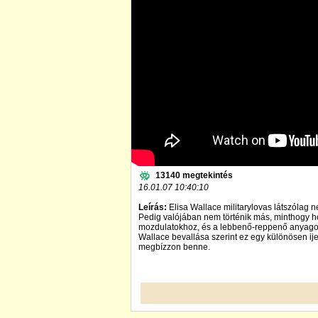
13140 megtekintés
16.01.07 10:40:10
Leírás:
Elisa Wallace militarylovas látszólag n
Pedig valójában nem történik más, minthogy hoz
mozdulatokhoz, és a lebbenő-reppenő anyago
Wallace bevallása szerint ez egy különösen ijed
megbízzon benne.