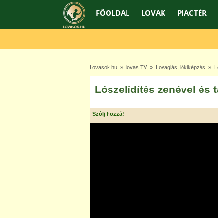
FŐOLDAL
LOVAK
PIACTÉR
Lovasok.hu
»
lovas TV
»
Lovaglás, lókiképzés
» Lós
Lószelídítés zenével és 
Szólj hozzá!