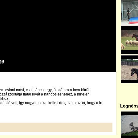
em csinál mást, csak táncol egy jó számra a lova körül.
zászoktatja fiatal lovát a hangos zenéhez, a hirtelen
khoz.
ős ló volt, így nagyon sokat kellett dolgoznia azon, hogy a ló
Legnéps