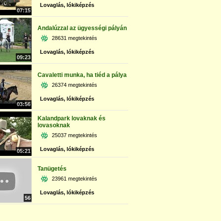
Lovaglás, lókiképzés
07:15
Andalúzzal az ügyességi pályán
28631 megtekintés
Lovaglás, lókiképzés
09:23
Cavaletti munka, ha tiéd a pálya
26374 megtekintés
Lovaglás, lókiképzés
03:56
Kalandpark lovaknak és
lovasoknak
25037 megtekintés
Lovaglás, lókiképzés
05:21
Tanügetés
23961 megtekintés
Lovaglás, lókiképzés
56