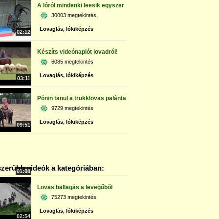
A lóról mindenki leesik egyszer
30003 megtekintés
Lovaglás, lókiképzés
02:12
Készíts videónaplót lovadról!
6085 megtekintés
Lovaglás, lókiképzés
03:11
Pónin tanul a trükklovas palánta
9729 megtekintés
Lovaglás, lókiképzés
09:51
zerűbb videók a kategóriában:
01:08
Lovas ballagás a levegőből
75273 megtekintés
Lovaglás, lókiképzés
02:54