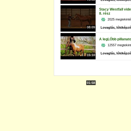
Stacy Westfall vid
8. rész
2025 megtekint
08:09
Lovaglás, lókiképz
A legLÓbb pillanat
12557 megtekin
Lovaglás, lókiképz
15:10
01:58