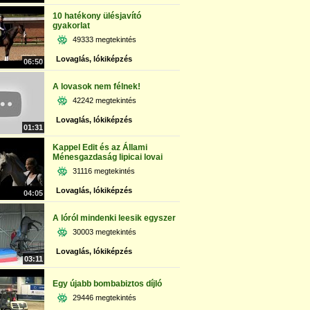
10 hatékony ülésjavító
gyakorlat
49333 megtekintés
Lovaglás, lókiképzés
06:50
A lovasok nem félnek!
42242 megtekintés
Lovaglás, lókiképzés
01:31
Kappel Edit és az Állami
Ménesgazdaság lipicai lovai
31116 megtekintés
Lovaglás, lókiképzés
04:05
A lóról mindenki leesik egyszer
30003 megtekintés
Lovaglás, lókiképzés
03:11
Egy újabb bombabiztos díjló
29446 megtekintés