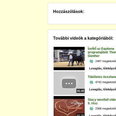
Hozzászólások:
További videók a kategóriából:
Ízelítő az Equitana
programjából: Th
Günther
2487 megtekint
Lovaglás, lókiképz
Tökéletes összhan
4742 megtekint
Lovaglás, lókiképz
05:48
Stacy westfall vid
9. rész
2368 megtekint
01:32
Lovaglás, lókiképz