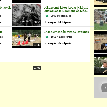
eónaplója
Lóközpontú Ló és Lovas Kiképző
Iskola: Leslie Desmond és Més...
és
2508 megtekintés
08:56
és
Lovaglás, lókiképzés
ok
Engedelmességi vizsga lovaknak
tés
18517 megtekintés
és
Lovaglás, lókiképzés
27:43
03:09