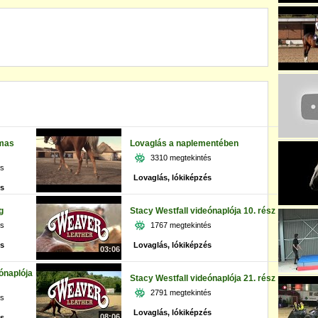
omas
Lovaglás a naplementében
3310 megtekintés
és
Lovaglás, lókiképzés
és
g
Stacy Westfall videónaplója 10. rész
és
1767 megtekintés
és
Lovaglás, lókiképzés
03:06
eónaplója
Stacy Westfall videónaplója 21. rész
2791 megtekintés
és
Lovaglás, lókiképzés
08:06
és