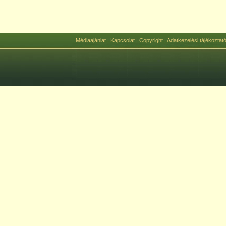
Médiaajánlat
|
Kapcsolat
|
Copyright
|
Adatkezelési tájékoztat