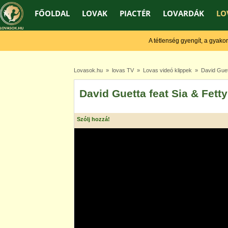
FŐOLDAL
LOVAK
PIACTÉR
LOVARDÁK
LO
A tétlenség gyengít, a gyakorlás
Lovasok.hu
»
lovas TV
»
Lovas videó klippek
» David Guett
David Guetta feat Sia & Fet
Szólj hozzá!