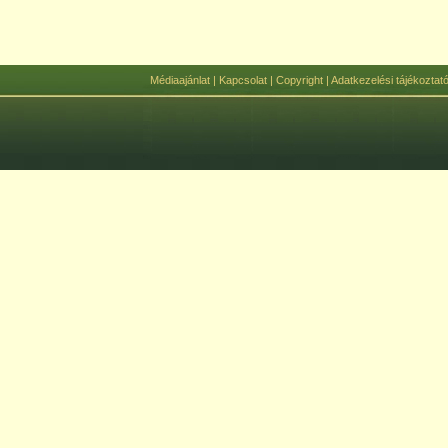
Médiaajánlat
|
Kapcsolat
|
Copyright
|
Adatkezelési tájékoztat