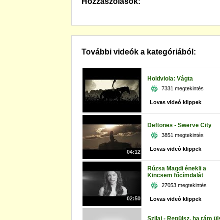
Hozzászólások:
További videók a kategóriából:
Holdviola: Vágta
7331 megtekintés
Lovas videó klippek
Deftones - Swerve City
3851 megtekintés
Lovas videó klippek
04:12
Rúzsa Magdi énekli a
Kincsem főcímdalát
27053 megtekintés
02:50
Lovas videó klippek
Szilaj - Repülsz, ha rám ül