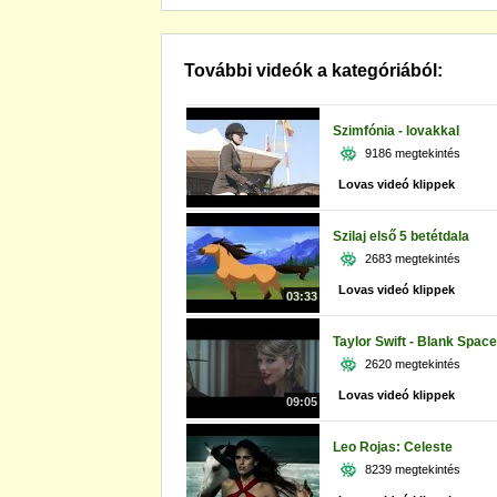
További videók a kategóriából:
Szimfónia - lovakkal
9186 megtekintés
Lovas videó klippek
Szilaj első 5 betétdala
2683 megtekintés
Lovas videó klippek
03:33
Taylor Swift - Blank Space
2620 megtekintés
Lovas videó klippek
09:05
Leo Rojas: Celeste
8239 megtekintés