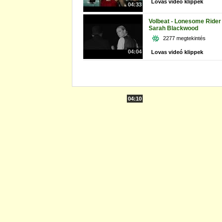
Lovas videó klippek
04:33
Volbeat - Lonesome Rider 
Sarah Blackwood
2277 megtekintés
04:04
Lovas videó klippek
04:10