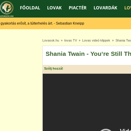
FŐOLDAL
LOVAK
PIACTÉR
LOVARDÁK
LO
akorlás erősít, a túlterhelés árt. - Sebastian Kneipp
Lovasok.hu
»
lovas TV
»
Lovas videó klippek
» Shania Twain
Shania Twain - You‘re Still T
Szólj hozzá!