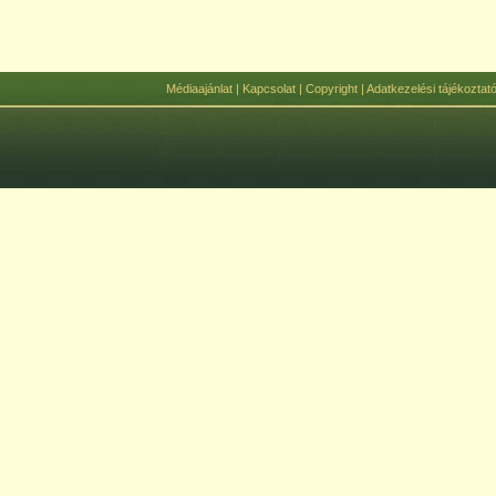
Médiaajánlat
|
Kapcsolat
|
Copyright
|
Adatkezelési tájékoztat