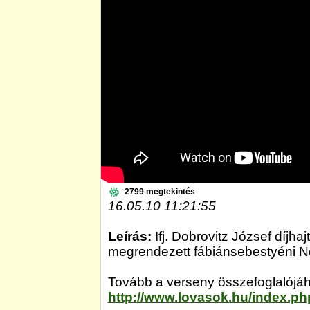
2799 megtekintés
16.05.10 11:21:55
Leírás:
Ifj. Dobrovitz József díjh
megrendezett fábiánsebestyéni N
Tovább a verseny összefoglalójá
http://www.lovasok.hu/index.p