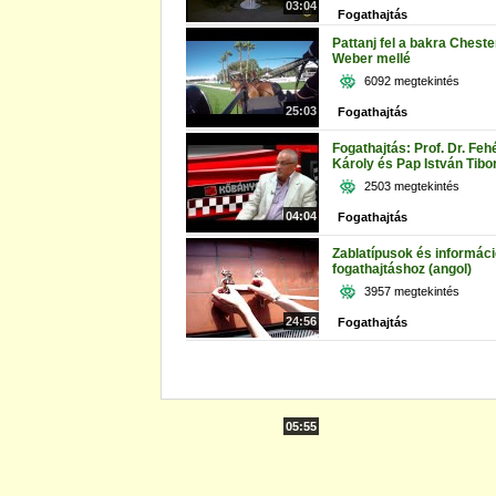
03:04
Fogathajtás
Pattanj fel a bakra Cheste
Weber mellé
6092 megtekintés
25:03
Fogathajtás
Fogathajtás: Prof. Dr. Feh
Károly és Pap István Tibor 
2503 megtekintés
04:04
Fogathajtás
Zablatípusok és informác
fogathajtáshoz (angol)
3957 megtekintés
24:56
Fogathajtás
05:55