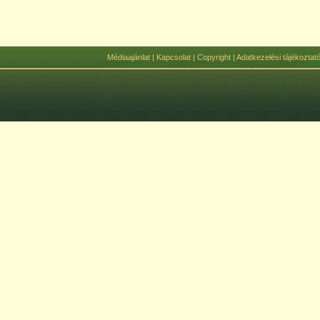
Médiaajánlat
|
Kapcsolat
|
Copyright
|
Adatkezelési tájékoztat