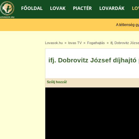
FŐOLDAL
LOVAK
PIACTÉR
LOVARDÁK
LO
A tétlenség gyen
Lovasok.hu
»
lovas TV
»
Fogathajtás
» ifj. Dobrovitz Józse
ifj. Dobrovitz József díjhajt
Szólj hozzá!