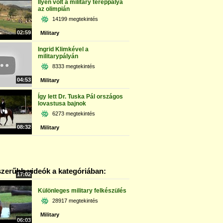
Ilyen volt a military tereppálya
az olimpián
14199 megtekintés
02:59
Military
Ingrid Klimkével a
militarypályán
8333 megtekintés
04:53
Military
Így lett Dr. Tuska Pál országos
lovastusa bajnok
6273 megtekintés
08:32
Military
zerűbb videók a kategóriában:
17:02
Különleges military felkészülés
28917 megtekintés
Military
06:03