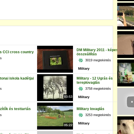
DM Military 2011 - képes
ls CCI cross country
összeállítás
és
3019 megtekintés
Military
onai iskola kadétjai
Military - 12 Ugrás és
tereplovaglás
és
3758 megtekintés
03:53
Military
zítők és testtartás
Military lovaglás
és
3253 megtekintés
Military
05:22