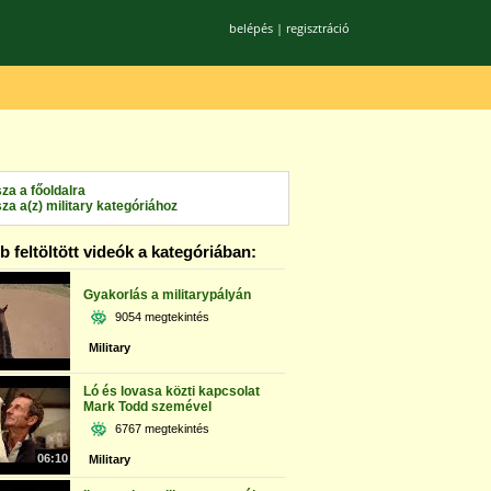
belépés
|
regisztráció
sza a főoldalra
sza a(z) military kategóriához
 feltöltött videók a kategóriában:
Gyakorlás a militarypályán
9054 megtekintés
Military
Ló és lovasa közti kapcsolat
Mark Todd szemével
6767 megtekintés
06:10
Military