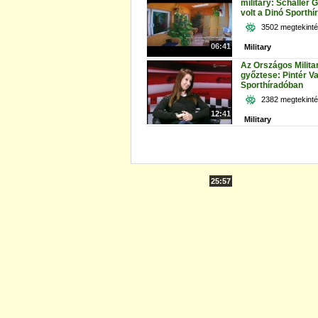
military: Schaller 
volt a Dinó Sporth
3502 megtekint
06:41
Military
Az Országos Milit
győztese: Pintér V
Sporthíradóban
2382 megtekint
12:41
Military
25:57