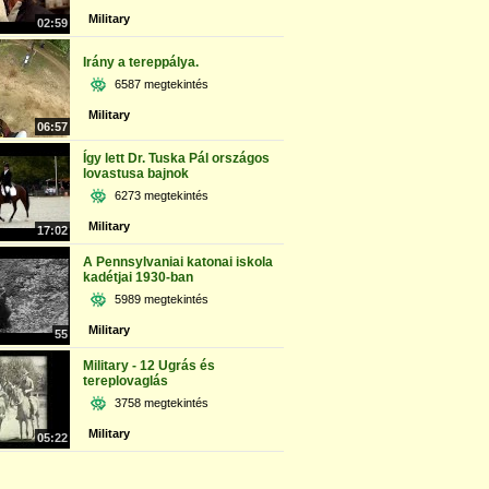
Military
02:59
Irány a tereppálya.
6587 megtekintés
Military
06:57
Így lett Dr. Tuska Pál országos
lovastusa bajnok
6273 megtekintés
Military
17:02
A Pennsylvaniai katonai iskola
kadétjai 1930-ban
5989 megtekintés
Military
55
Military - 12 Ugrás és
tereplovaglás
3758 megtekintés
Military
05:22