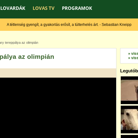
LOVARDÁK
LOVAS TV
PROGRAMOK
A tétlenség gyengít, a gyakorlás erősít, a túlterhelés árt. - Sebastian Kneipp
tary tereppálya az olimpián
» vis
eppálya az olimpián
» vis
Legutóbb