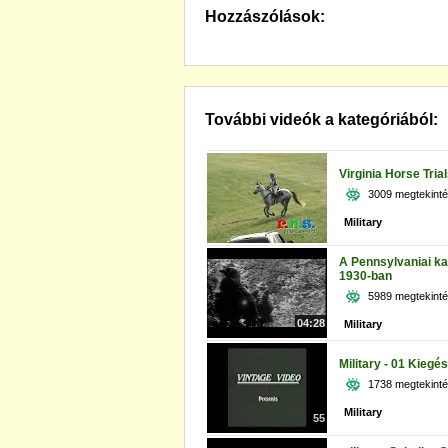
Hozzászólások:
További videók a kategóriából:
Virginia Horse Tria
3009 megtekint
Military
A Pennsylvaniai kat
1930-ban
5989 megtekint
04:28
Military
Military - 01 Kiegés
1738 megtekint
Military
55