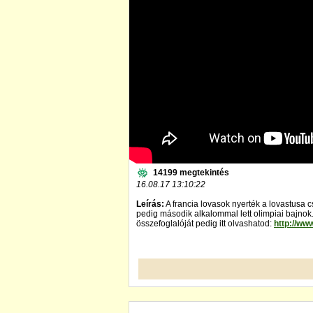
14199 megtekintés
16.08.17 13:10:22
Leírás:
A francia lovasok nyerték a lovastusa 
pedig második alkalommal lett olimpiai bajnok.
összefoglalóját pedig itt olvashatod:
http://ww