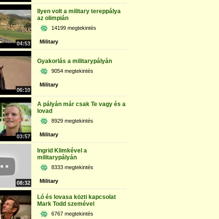
Ilyen volt a military tereppálya
az olimpián
14199 megtekintés
Military
04:53
Gyakorlás a militarypályán
9054 megtekintés
Military
06:10
A pályán már csak Te vagy és a
lovad
8929 megtekintés
Military
03:57
Ingrid Klimkével a
militarypályán
8333 megtekintés
Military
08:32
Ló és lovasa közti kapcsolat
Mark Todd szemével
6767 megtekintés