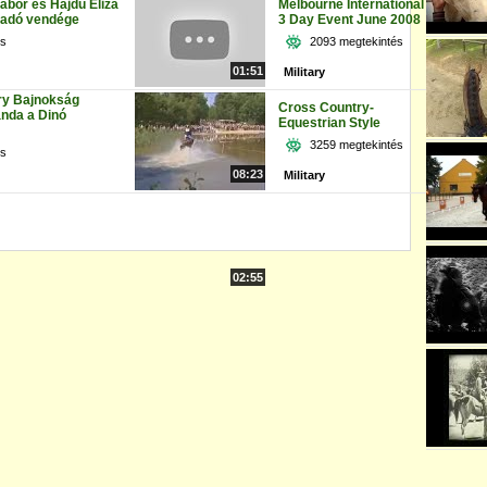
Gábor és Hajdu Eliza
Melbourne International
íradó vendége
3 Day Event June 2008
és
2093 megtekintés
01:51
Military
ary Bajnokság
Cross Country-
anda a Dinó
Equestrian Style
3259 megtekintés
és
08:23
Military
02:55