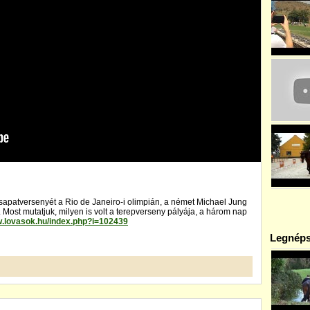
csapatversenyét a Rio de Janeiro-i olimpián, a német Michael Jung
 Most mutatjuk, milyen is volt a terepverseny pályája, a három nap
w.lovasok.hu/index.php?i=102439
Legnéps