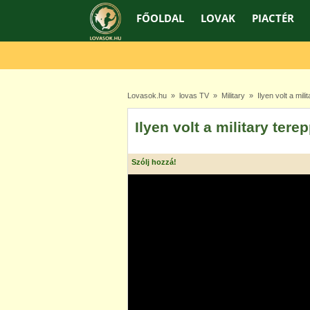
FŐOLDAL
LOVAK
PIACTÉR
Lovasok.hu
»
lovas TV
»
Military
» Ilyen volt a mili
Ilyen volt a military ter
Szólj hozzá!