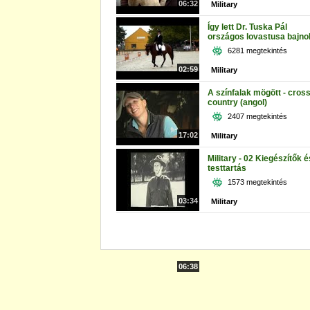
06:32
Military
Így lett Dr. Tuska Pál
országos lovastusa bajno
6281 megtekintés
02:59
Military
A színfalak mögött - cros
country (angol)
2407 megtekintés
17:02
Military
Military - 02 Kiegészítők é
testtartás
1573 megtekintés
03:34
Military
06:38