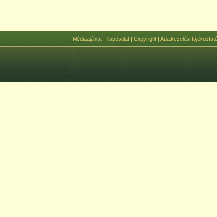
Médiaajánlat
|
Kapcsolat
|
Copyright
|
Adatkezelési tájékoztat