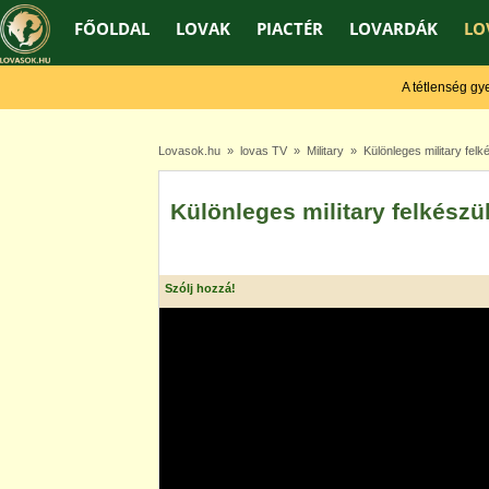
FŐOLDAL
LOVAK
PIACTÉR
LOVARDÁK
LO
A tétlenség gyengí
Lovasok.hu
»
lovas TV
»
Military
» Különleges military felk
Különleges military felkészü
Szólj hozzá!