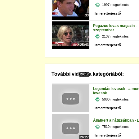
1997 megtekintés
Ismeretterjesztő
33
Pegazus lovas magazin -
szeptember
2137 megtekintés
25:43
Ismeretterjesztő
További videók a kategóriából:
20:17
Legendás lovasok - a mon
lovasok
5080 megtekintés
Ismeretterjesztő
Állatkert a hátizsákban - 
7510 megtekintés
Ismeretterjesztő
26:27