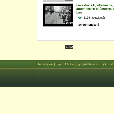
Lovaskocsik, villamosok,
automobilok: csúcsforgal
ban
6194 megtekintés
26:30
Ismeretterjesztő
11:52
Médiaajánlat
|
Kapcsolat
|
Copyright
|
Adatkezelési tájékoztat