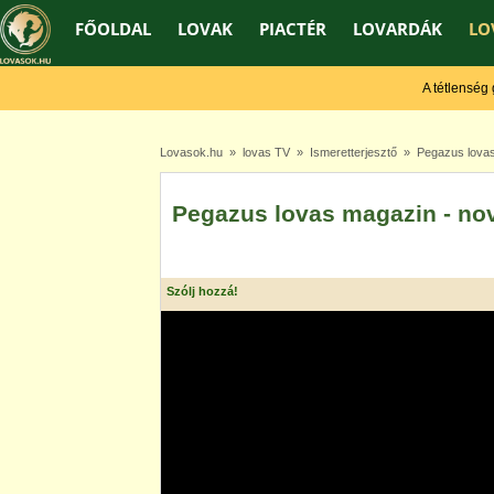
FŐOLDAL
LOVAK
PIACTÉR
LOVARDÁK
LO
A tétlenség gye
Lovasok.hu
»
lovas TV
»
Ismeretterjesztő
» Pegazus lovas
Pegazus lovas magazin - n
Szólj hozzá!