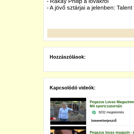
- Rákay Philip a lovakról
- A jövő sztárjai a jelenben: Talent
Hozzászólások:
Kapcsolódó videók:
Pegazus Lovas Magazinm
M4 sportcsatornán
3032 megtekintés
Ismeretterjesztő
Pegazus lovas magazin - j