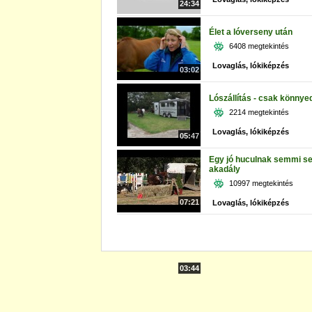
24:34
Élet a lóverseny után
6408 megtekintés
Lovaglás, lókiképzés
03:02
Lószállítás - csak könnye
2214 megtekintés
Lovaglás, lókiképzés
05:47
Egy jó huculnak semmi s
akadály
10997 megtekintés
07:21
Lovaglás, lókiképzés
03:44