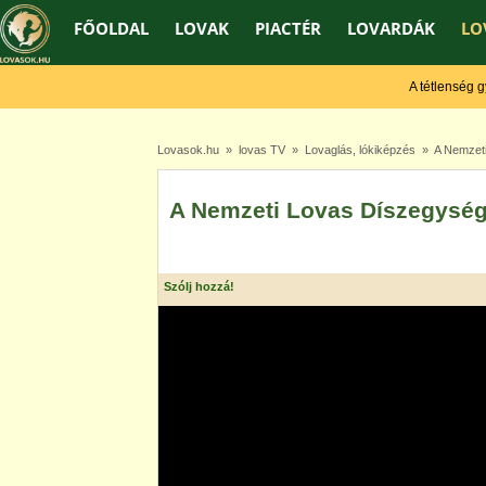
FŐOLDAL
LOVAK
PIACTÉR
LOVARDÁK
LO
A tétlenség gyen
Lovasok.hu
»
lovas TV
»
Lovaglás, lókiképzés
» A Nemzeti
A Nemzeti Lovas Díszegység
Szólj hozzá!