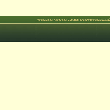
Médiaajánlat
|
Kapcsolat
|
Copyright
|
Adatkezelési tájékoztat