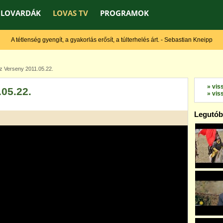
LOVARDÁK
LOVAS TV
PROGRAMOK
A tétlenség gyengít, a gyakorlás erősít, a túlterhelés árt. - Sebastian Kneipp
 Verseny 2011.05.22.
» vis
05.22.
» vis
Legutóbb