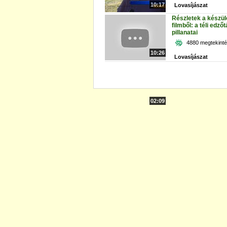
10:17
Lovasíjászat
Részletek a készül
filmből: a téli edző
pillanatai
4880 megtekint
10:26
Lovasíjászat
02:09