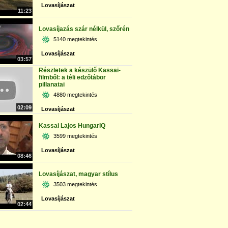
Lovasíjászat
11:23
Lovasíjazás szár nélkül, szőrén
5140 megtekintés
Lovasíjászat
03:57
Részletek a készülő Kassai-
filmből: a téli edzőtábor
pillanatai
4880 megtekintés
02:09
Lovasíjászat
Kassai Lajos HungarIQ
3599 megtekintés
Lovasíjászat
08:46
Lovasíjászat, magyar stílus
3503 megtekintés
Lovasíjászat
02:44