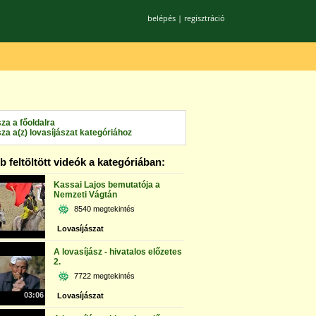
belépés
|
regisztráció
sza a főoldalra
sza a(z) lovasíjászat kategóriához
 feltöltött videók a kategóriában:
Kassai Lajos bemutatója a
Nemzeti Vágtán
8540 megtekintés
Lovasíjászat
A lovasíjász - hivatalos előzetes
2.
7722 megtekintés
03:06
Lovasíjászat