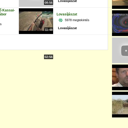
Lovasíjászat
08:56
ő Kassai-
tábor
Lovasíjászat
5978 megtekintés
és
Lovasíjászat
11:48
02:56