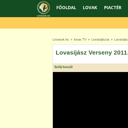
FŐOLDAL
LOVAK
PIACTÉR
Lovasok.hu
»
lovas TV
»
Lovasíjászat
» Lovasíjász
Lovasíjász Verseny 2011.
Szólj hozzá!