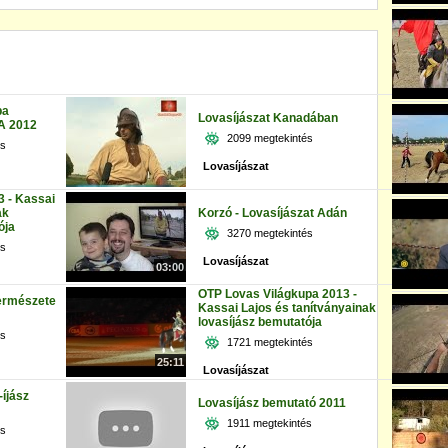
pa
Lovasíjászat Kanadában
A 2012
2099 megtekintés
és
Lovasíjászat
3 - Kassai
ak
Korzó - Lovasíjászat Adán
ója
3270 megtekintés
és
Lovasíjászat
03:00
OTP Lovas Világkupa 2013 -
természete
Kassai Lajos és tanítványainak
lovasíjász bemutatója
és
1721 megtekintés
25:11
Lovasíjászat
-íjász
Lovasíjász bemutató 2011
1911 megtekintés
és