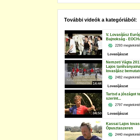
További videók a kategóriából:
V. Lovasíjász Euró
Bajnokság - EOCH
2293 megtekint
Lovasíjászat
Nemzeti Vágta 201
Lajos tanítványain
lovasíjász bemutat
2482 megtekint
14:44
Lovasíjászat
Tartsd a jószágot 
szerint...
2797 megtekint
04:50
Lovasíjászat
Kassai Lajos lovas
Ópusztaszeren
2440 megtekint