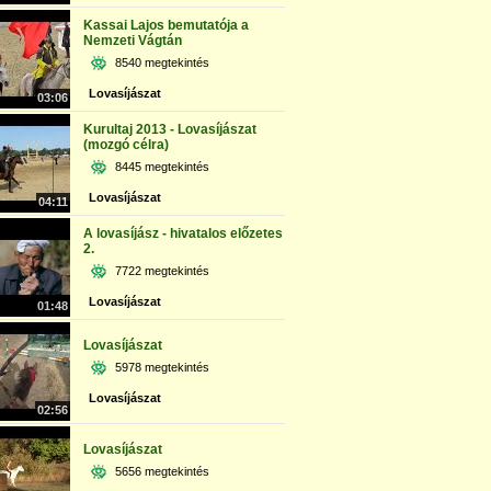
Kassai Lajos bemutatója a
Nemzeti Vágtán
8540 megtekintés
Lovasíjászat
03:06
Kurultaj 2013 - Lovasíjászat
(mozgó célra)
8445 megtekintés
Lovasíjászat
04:11
A lovasíjász - hivatalos előzetes
2.
7722 megtekintés
Lovasíjászat
01:48
Lovasíjászat
5978 megtekintés
Lovasíjászat
02:56
Lovasíjászat
5656 megtekintés