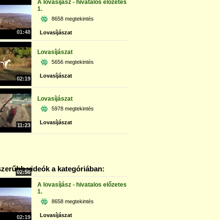
A lovasíjász - hivatalos előzetes
1.
8658 megtekintés
01:48
Lovasíjászat
Lovasíjászat
5656 megtekintés
Lovasíjászat
02:19
Lovasíjászat
5978 megtekintés
Lovasíjászat
11:23
zerűbb videók a kategóriában:
02:56
A lovasíjász - hivatalos előzetes
1.
8658 megtekintés
Lovasíjászat
02:19