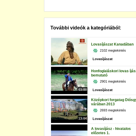
További videók a kategóriából:
Lovasíjászat Kanadában
2102 megtekintés
Lovasíjászat
Honfoglaláskori lovas íjás
bemutató
2901 megtekintés
03:00
Lovasíjászat
Középkori forgatag Diósg
várában 2013
2693 megtekintés
13:04
Lovasíjászat
A lovasíjász - hivatalos
előzetes 1.