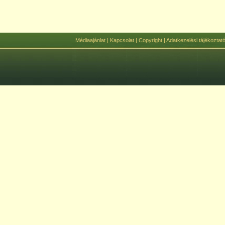
Médiaajánlat
|
Kapcsolat
|
Copyright
|
Adatkezelési tájékoztat