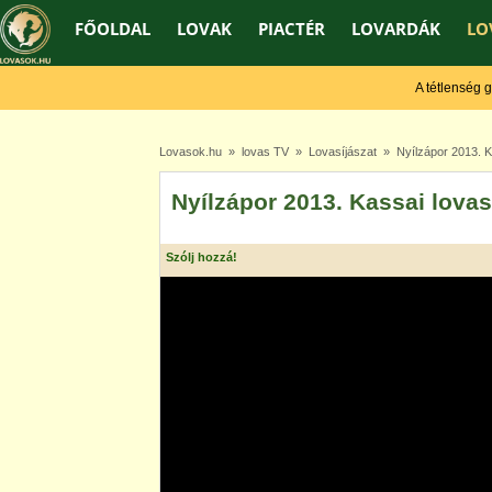
FŐOLDAL
LOVAK
PIACTÉR
LOVARDÁK
LO
A tétlenség gyen
Lovasok.hu
»
lovas TV
»
Lovasíjászat
» Nyílzápor 2013. Ka
Nyílzápor 2013. Kassai lova
Szólj hozzá!