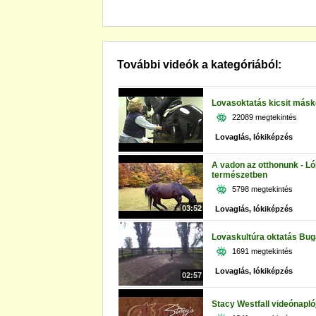
További videók a kategóriából:
Lovasoktatás kicsit más
22089 megtekintés
Lovaglás, lókiképzés
A vadon az otthonunk - L
természetben
5798 megtekintés
03:52
Lovaglás, lókiképzés
Lovaskultúra oktatás Bu
1691 megtekintés
Lovaglás, lókiképzés
02:57
Stacy Westfall videónaplój