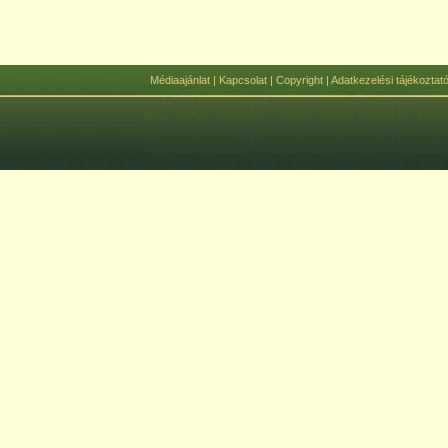
Médiaajánlat
|
Kapcsolat
|
Copyright
|
Adatkezelési tájékoztat