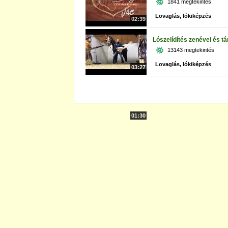
1841 megtekintés
Lovaglás, lókiképzés
02:39
Lószelídítés zenével és tá
13143 megtekintés
Lovaglás, lókiképzés
03:27
01:30