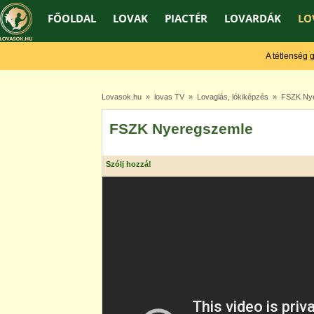
FŐOLDAL
LOVAK
PIACTÉR
LOVARDÁK
LO
A tétlenség gyen
Lovasok.hu
»
lovas TV
»
Lovaglás, lókiképzés
» FSZK Nye
FSZK Nyeregszemle
Szólj hozzá!