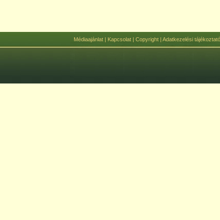
Médiaajánlat
|
Kapcsolat
|
Copyright
|
Adatkezelési tájékoztat