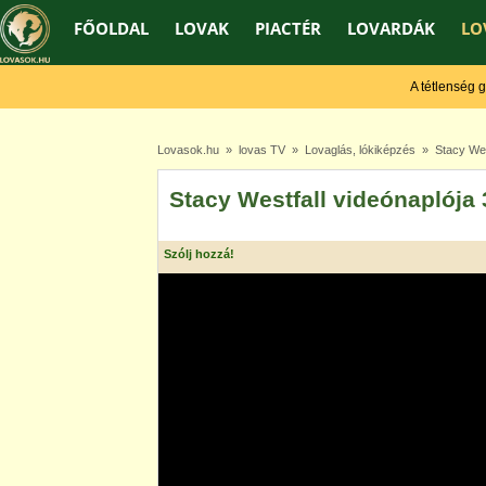
FŐOLDAL
LOVAK
PIACTÉR
LOVARDÁK
LO
A tétlenség gyen
Lovasok.hu
»
lovas TV
»
Lovaglás, lókiképzés
» Stacy West
Stacy Westfall videónaplója 
Szólj hozzá!