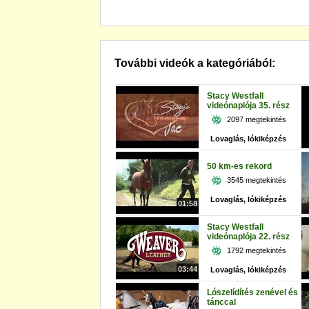
További videók a kategóriából:
Stacy Westfall
videónaplója 35. rész
2097 megtekintés
Lovaglás, lókiképzés
50 km-es rekord
3545 megtekintés
Lovaglás, lókiképzés
01:58
Stacy Westfall
videónaplója 22. rész
1792 megtekintés
03:44
Lovaglás, lókiképzés
Lószelídítés zenével és
tánccal