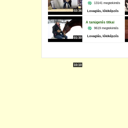
13141 megtekintés
02:36
Lovaglás, lókiképzés
A tanügetés titkai
9619 megtekintés
Lovaglás, lókiképzés
01:30
10:10