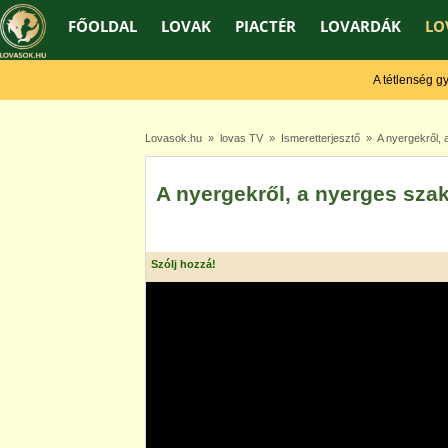
FŐOLDAL
LOVAK
PIACTÉR
LOVARDÁK
LO
A tétlenség gyeng
Lovasok.hu
»
lovas TV
»
Ismeretterjesztő
» A nyergekről, 
A nyergekről, a nyerges sza
Szólj hozzá!