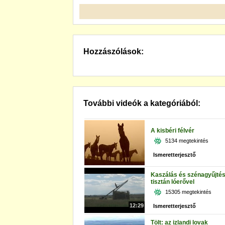
Hozzászólások:
További videók a kategóriából:
A kisbéri félvér
5134 megtekintés
Ismeretterjesztő
Kaszálás és szénagyűjté
tisztán lóerővel
15305 megtekintés
12:29
Ismeretterjesztő
Tölt: az izlandi lovak