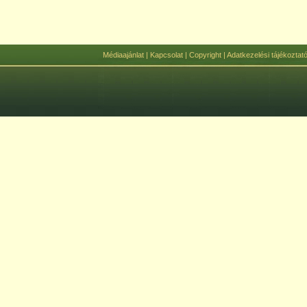
Médiaajánlat
|
Kapcsolat
|
Copyright
|
Adatkezelési tájékoztat