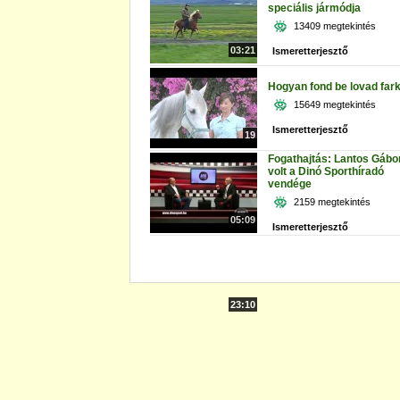
speciális jármódja
13409 megtekintés
03:21
Ismeretterjesztő
Hogyan fond be lovad fark
15649 megtekintés
Ismeretterjesztő
19
Fogathajtás: Lantos Gábo
volt a Dinó Sporthíradó
vendége
2159 megtekintés
05:09
Ismeretterjesztő
23:10