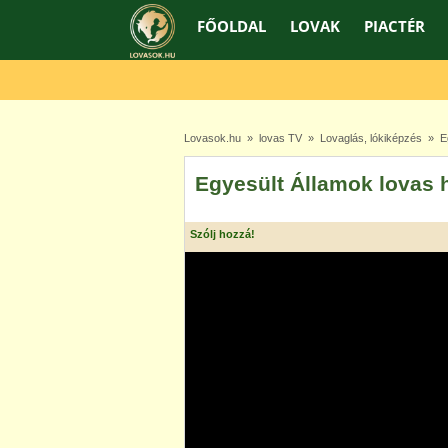
FŐOLDAL
LOVAK
PIACTÉR
Lovasok.hu
»
lovas TV
»
Lovaglás, lókiképzés
» Eg
Egyesült Államok lovas 
Szólj hozzá!