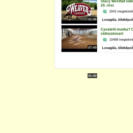
Stacy Westfall vid
20. rész
2042 megtekint
01:06
Lovaglás, lókiképz
Cavaletti munka? 
változatosan!
10498 megtekin
07:49
Lovaglás, lókiképz
01:40