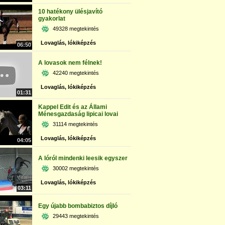
10 hatékony ülésjavító
gyakorlat
49328 megtekintés
Lovaglás, lókiképzés
06:50
A lovasok nem félnek!
42240 megtekintés
Lovaglás, lókiképzés
01:31
Kappel Edit és az Állami
Ménesgazdaság lipicai lovai
31114 megtekintés
Lovaglás, lókiképzés
04:05
A lóról mindenki leesik egyszer
30002 megtekintés
Lovaglás, lókiképzés
03:11
Egy újabb bombabiztos díjló
29443 megtekintés