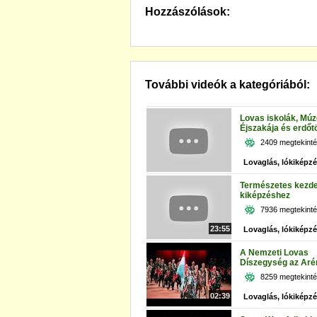
Hozzászólások:
További videók a kategóriából:
Lovas iskolák, Mú
Éjszakája és erdőt
2409 megtekint
Lovaglás, lókiképz
Természetes kezde
kiképzéshez
7936 megtekint
23:55
Lovaglás, lókiképz
A Nemzeti Lovas
Díszegység az Ar
8259 megtekint
02:39
Lovaglás, lókiképz