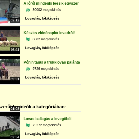
A lóról mindenki leesik egyszer
30002 megtekintés
Lovaglás, lókiképzés
02:12
Készíts videónaplót lovadról!
6082 megtekintés
Lovaglás, lókiképzés
03:11
Pónin tanul a trükklovas palánta
9726 megtekintés
Lovaglás, lókiképzés
09:51
zerűbb videók a kategóriában:
01:08
Lovas ballagás a levegőből
75272 megtekintés
Lovaglás, lókiképzés
02:54