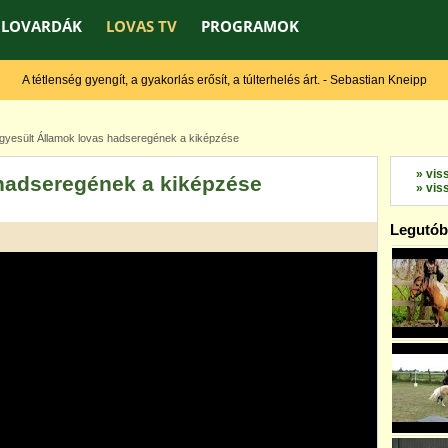
LOVARDÁK
LOVAS TV
PROGRAMOK
A tétlenség gyengít, a gyakorlás erősít, a túlterhelés árt. - Sebastian Kneipp
yesült Államok lovas hadseregének a kiképzése
» vis
hadseregének a kiképzése
» vis
Legutóbb