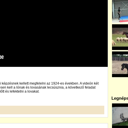
 képzésnek kellett megfelelni az 1924-es években. A videón két
tésen kell a lónak és lovasának lecsúsznia, a következő feladat
őtt és lefektetni a lovakat.
Legnéps