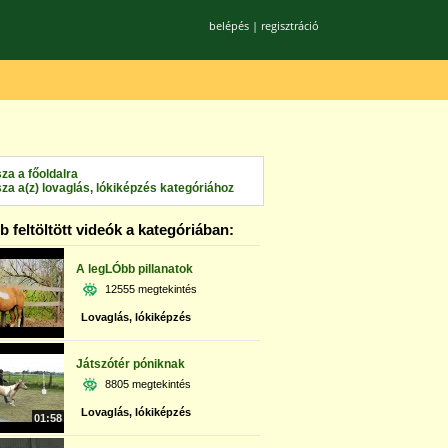
belépés
|
regisztráció
sza a főoldalra
sza a(z) lovaglás, lókiképzés kategóriához
 feltöltött videók a kategóriában:
A legLÓbb pillanatok
12555 megtekintés
Lovaglás, lókiképzés
Játszótér póniknak
8805 megtekintés
Lovaglás, lókiképzés
01:58