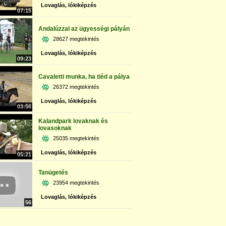
Lovaglás, lókiképzés
07:15
Andalúzzal az ügyességi pályán
28627 megtekintés
Lovaglás, lókiképzés
09:23
Cavaletti munka, ha tiéd a pálya
26372 megtekintés
Lovaglás, lókiképzés
03:56
Kalandpark lovaknak és
lovasoknak
25035 megtekintés
Lovaglás, lókiképzés
05:21
Tanügetés
23954 megtekintés
Lovaglás, lókiképzés
56