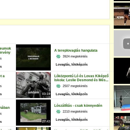
zeumok
A tereplovaglás hangulata
örvény
3924 megtekintés
és
Lovaglás, lókiképzés
és
t a
Lóközpontú Ló és Lovas Kiképző
Iskola: Leslie Desmond és Més...
és
2507 megtekintés
03:19
és
Lovaglás, lókiképzés
Lószállítás - csak könnyedén
énában
2210 megtekintés
és
Lovaglás, lókiképzés
27:43
és