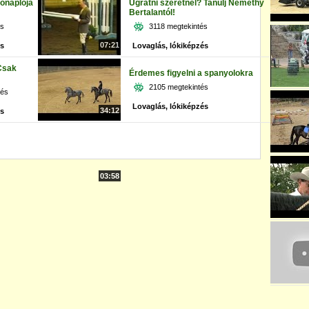
eónaplója
Ugratni szeretnél? Tanulj Némethy
Bertalantól!
és
3118 megtekintés
07:21
és
Lovaglás, lókiképzés
Csak
Érdemes figyelni a spanyolokra
2105 megtekintés
tés
Lovaglás, lókiképzés
34:12
és
03:58