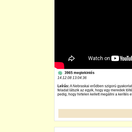
3965 megtekintés
14.12.08 13:04:36
Leírás:
A Nebraskai erődben szigorú gyakorlati
feladat látszik az egyik, hogy egy meredek töl
pedig, hogy hirtelen kellett megállni a kerítés el