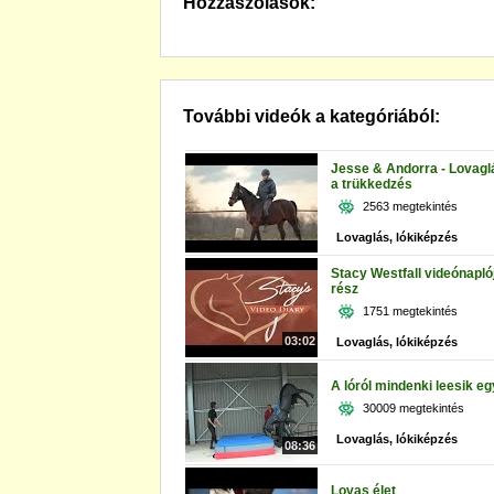
Hozzászólások:
További videók a kategóriából:
Jesse & Andorra - Lovagl
a trükkedzés
2563 megtekintés
Lovaglás, lókiképzés
Stacy Westfall videónaplój
rész
1751 megtekintés
03:02
Lovaglás, lókiképzés
A lóról mindenki leesik e
30009 megtekintés
Lovaglás, lókiképzés
08:36
Lovas élet