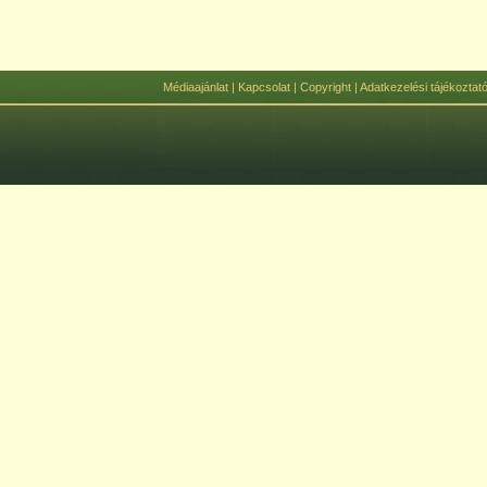
Médiaajánlat
|
Kapcsolat
|
Copyright
|
Adatkezelési tájékoztat