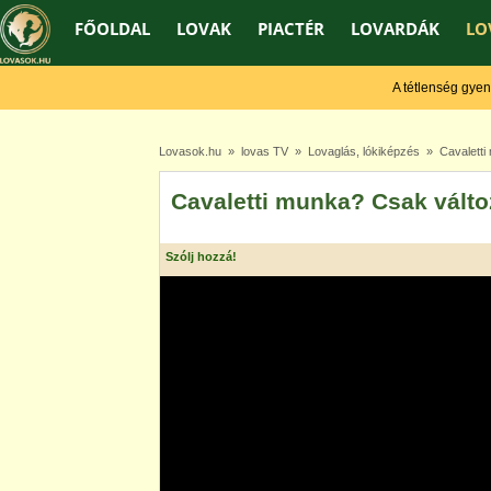
FŐOLDAL
LOVAK
PIACTÉR
LOVARDÁK
LO
A tétlenség gyengít,
Lovasok.hu
»
lovas TV
»
Lovaglás, lókiképzés
» Cavaletti 
Cavaletti munka? Csak válto
Szólj hozzá!