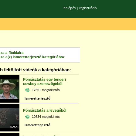
belépés
|
regisztráció
sza a főoldalra
sza a(z) ismeretterjesztő kategóriához
 feltöltött videók a kategóriában:
Póniúsztatás egy tengeri
cowboy szemszögéből
17561 megtekintés
Ismeretterjesztő
Póniúsztatás a levegőből
10834 megtekintés
Ismeretterjesztő
02:21