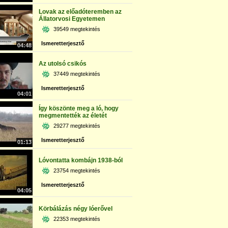
Lovak az előadóteremben az
Állatorvosi Egyetemen
39549 megtekintés
Ismeretterjesztő
04:48
Az utolsó csikós
37449 megtekintés
Ismeretterjesztő
04:01
Így köszönte meg a ló, hogy
megmentették az életét
29277 megtekintés
Ismeretterjesztő
01:13
Lóvontatta kombájn 1938-ból
23754 megtekintés
Ismeretterjesztő
04:05
Körbálázás négy lóerővel
22353 megtekintés