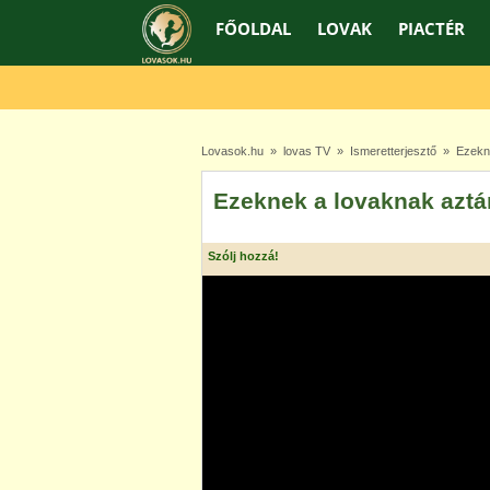
FŐOLDAL
LOVAK
PIACTÉR
Lovasok.hu
»
lovas TV
»
Ismeretterjesztő
» Ezeknek
Ezeknek a lovaknak aztán
Szólj hozzá!