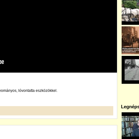
mányos, lóvontatta eszközökkel.
Legnéps