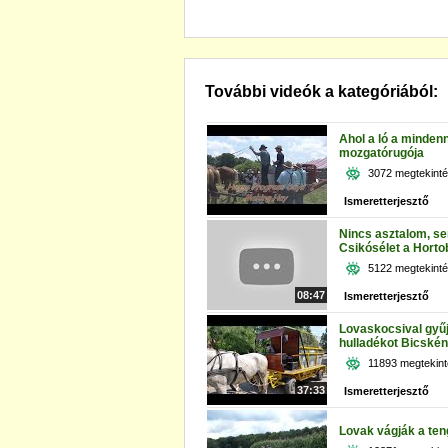
További videók a kategóriából:
Ahol a ló a minden
mozgatórugója
3072 megtekint
Ismeretterjesztő
Nincs asztalom, s
Csikósélet a Hort
5122 megtekint
08:47
Ismeretterjesztő
Lovaskocsival gyűj
hulladékot Bicskén
11893 megtekin
37:33
Ismeretterjesztő
Lovak vágják a ten