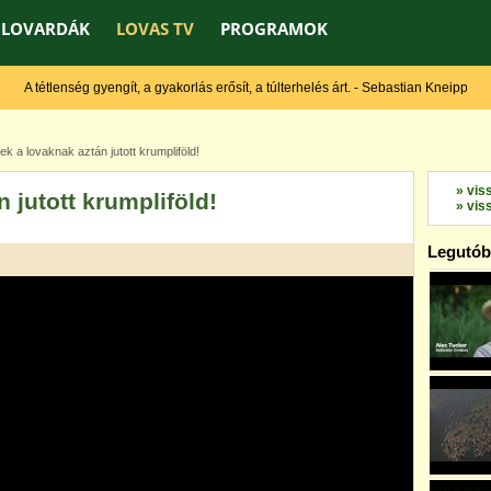
LOVARDÁK
LOVAS TV
PROGRAMOK
A tétlenség gyengít, a gyakorlás erősít, a túlterhelés árt. - Sebastian Kneipp
 a lovaknak aztán jutott krumpliföld!
» vis
 jutott krumpliföld!
» vis
Legutóbb