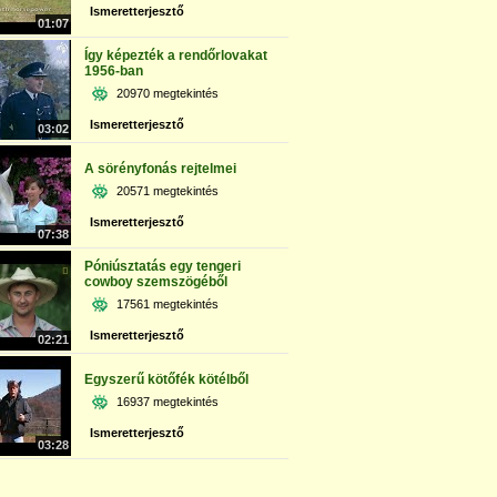
Ismeretterjesztő
01:07
Így képezték a rendőrlovakat
1956-ban
20970 megtekintés
Ismeretterjesztő
03:02
A sörényfonás rejtelmei
20571 megtekintés
Ismeretterjesztő
07:38
Póniúsztatás egy tengeri
cowboy szemszögéből
17561 megtekintés
Ismeretterjesztő
02:21
Egyszerű kötőfék kötélből
16937 megtekintés
Ismeretterjesztő
03:28