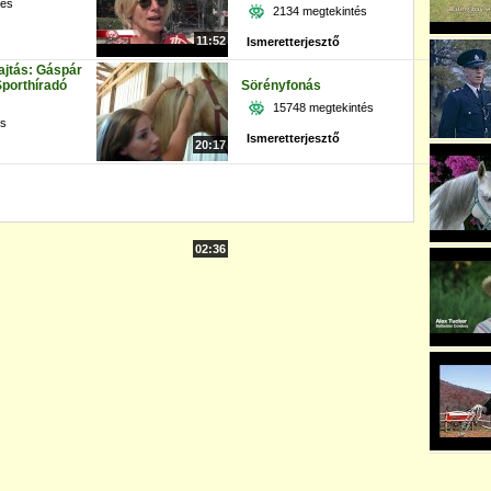
tés
2134 megtekintés
11:52
Ismeretterjesztő
ajtás: Gáspár
 Sporthíradó
Sörényfonás
15748 megtekintés
és
Ismeretterjesztő
20:17
02:36