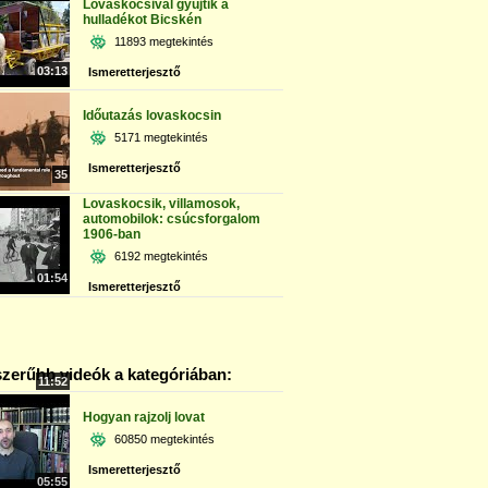
Lovaskocsival gyűjtik a
hulladékot Bicskén
11893 megtekintés
03:13
Ismeretterjesztő
Időutazás lovaskocsin
5171 megtekintés
Ismeretterjesztő
35
Lovaskocsik, villamosok,
automobilok: csúcsforgalom
1906-ban
6192 megtekintés
01:54
Ismeretterjesztő
zerűbb videók a kategóriában:
11:52
Hogyan rajzolj lovat
60850 megtekintés
Ismeretterjesztő
05:55