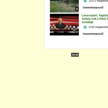
12371 megtekin
Ismeretterjesztő
35
Lovassport, fogath
Szilvia volt a Dinó
vendége
2143 megtekint
57
Ismeretterjesztő
24:56