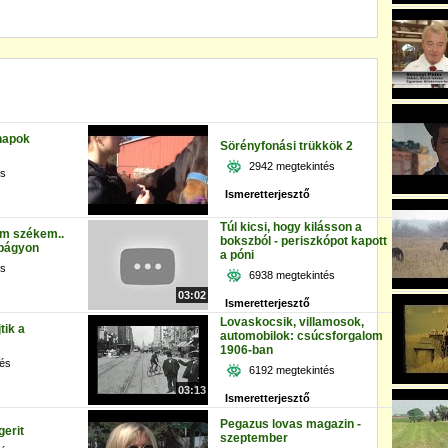
napok
Sörényfonási trükkök 2
2942 megtekintés
és
Ismeretterjesztő
Túl kicsi, hogy kilásson a
em székem..
bokszból - periszkópot kapott
obágyon
a póni
és
6938 megtekintés
03:02
Ismeretterjesztő
Lovaskocsik, villamosok,
tik a
automobilok: csúcsforgalom
1906-ban
tés
6192 megtekintés
03:13
Ismeretterjesztő
Pegazus lovas magazin -
gerit
szeptember