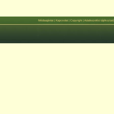
Médiaajánlat
|
Kapcsolat
|
Copyright
|
Adatkezelési tájékoztat