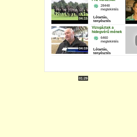
28448
megtekintés
Lótartás,
04:15
tenyésztés
Vizsgáztak a
hidegvérű mének
6460
megtekintés
04:19
Lótartás,
tenyésztés
01:29