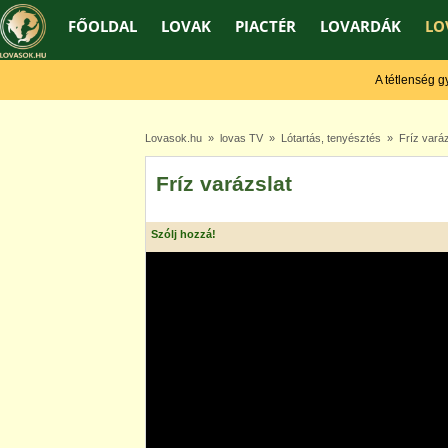
FŐOLDAL
LOVAK
PIACTÉR
LOVARDÁK
LO
A tétlenség gyen
Lovasok.hu
»
lovas TV
»
Lótartás, tenyésztés
» Fríz varáz
Fríz varázslat
Szólj hozzá!