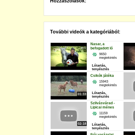
Hozzászólások:
További videók a kategóriából:
Nasar, a
befogadott ló
9650
megtekintés
Lótartás,
tenyésztés
Csikók játéka
15943
megtekintés
Lótartás,
01:33
tenyésztés
Szilvásvárad -
Lipicai ménes
11159
megtekintés
02:18
Lótartás,
tenyésztés
Fríz varázslat