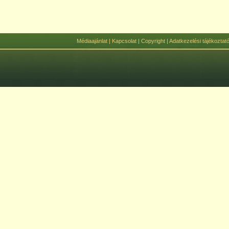
Médiaajánlat
|
Kapcsolat
|
Copyright
|
Adatkezelési tájékoztat