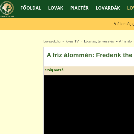
FŐOLDAL
LOVAK
PIACTÉR
LOVARDÁK
LO
A tétlenség gye
Lovasok.hu
»
lovas TV
»
Lótartás, tenyésztés
» A fríz álom
A fríz álommén: Frederik the
Szólj hozzá!