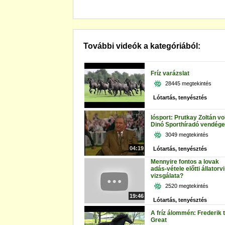
További videók a kategóriából:
Fríz varázslat
28445 megtekintés
Lótartás, tenyésztés
lósport: Prutkay Zoltán vol
Dinó Sporthíradó vendége
3049 megtekintés
04:19
Lótartás, tenyésztés
Mennyire fontos a lovak
adás-vétele előtti állatorvi
vizsgálata?
2520 megtekintés
19:46
Lótartás, tenyésztés
A fríz álommén: Frederik 
Great