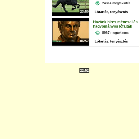
24814 megtekintés
23:50
Lótartás, tenyésztés
Hazánk híres ménesei és 
hagyományos lófajták
8967 megtekintés
06:57
Lótartás, tenyésztés
22:52