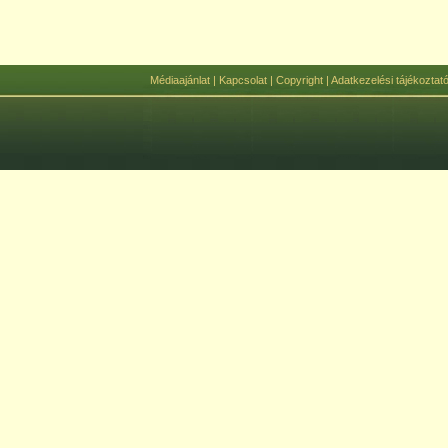
Médiaajánlat
|
Kapcsolat
|
Copyright
|
Adatkezelési tájékoztat