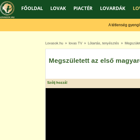
FŐOLDAL
LOVAK
PIACTÉR
LOVARDÁK
LO
A tétlenség gyengít, a
Lovasok.hu
»
lovas TV
»
Lótartás, tenyésztés
» Megszülete
Megszületett az első magyar
Szólj hozzá!