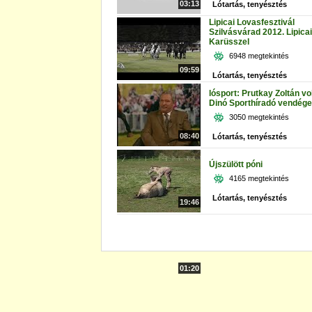
03:13
Lótartás, tenyésztés
Lipicai Lovasfesztivál
Szilvásvárad 2012. Lipicai 
Karüsszel
6948 megtekintés
09:59
Lótartás, tenyésztés
lósport: Prutkay Zoltán vol
Dinó Sporthíradó vendége
3050 megtekintés
08:40
Lótartás, tenyésztés
Újszülött póni
4165 megtekintés
Lótartás, tenyésztés
19:46
01:20