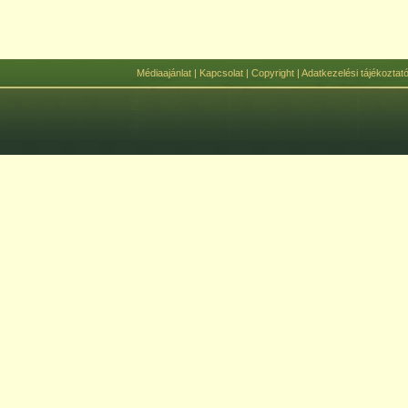
Médiaajánlat
|
Kapcsolat
|
Copyright
|
Adatkezelési tájékoztat