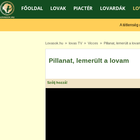
FŐOLDAL
LOVAK
PIACTÉR
LOVARDÁK
LO
A tétlenség gye
Lovasok.hu
»
lovas TV
»
Vicces
» Pillanat, lemerült a lova
Pillanat, lemerült a lovam
Szólj hozzá!