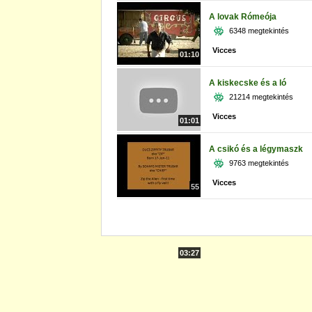
A lovak Rómeója
6348 megtekintés
Vicces
01:10
A kiskecske és a ló
21214 megtekintés
Vicces
01:01
A csikó és a légymaszk
9763 megtekintés
Vicces
55
03:27