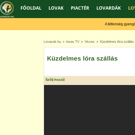
FŐOLDAL
LOVAK
PIACTÉR
LOVARDÁK
LO
A tétlenség gyengít, a
Lovasok.hu
»
lovas TV
»
Vicces
» Küzdelmes lóra szállás
Küzdelmes lóra szállás
Szólj hozzá!