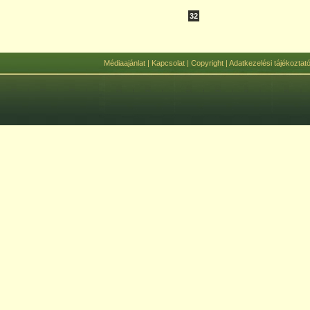
32
Médiaajánlat
|
Kapcsolat
|
Copyright
|
Adatkezelési tájékoztat