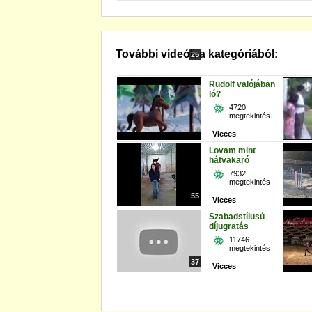
További videók a kategóriából:
25
Rudolf valójában
ló?
4720
megtekintés
Vicces
Lovam mint
hátvakaró
7932
megtekintés
55
Vicces
Szabadstílusú
díjugratás
11746
megtekintés
37
Vicces