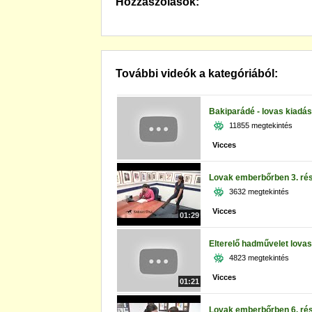
Hozzászólások:
További videók a kategóriából:
Bakiparádé - lovas kiadás
11855 megtekintés
Vicces
Lovak emberbőrben 3. ré
3632 megtekintés
Vicces
01:29
Elterelő hadművelet lova
4823 megtekintés
Vicces
01:21
Lovak emberbőrben 6. ré