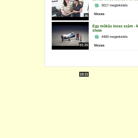
3017 megtekintés
Vicces
36
Egy mókás lovas szám - 
show
4480 megtekintés
01:25
Vicces
10:11