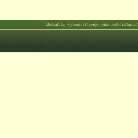
Médiaajánlat
|
Kapcsolat
|
Copyright
|
Adatkezelési tájékoztat