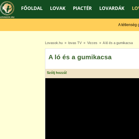
FŐOLDAL
LOVAK
PIACTÉR
LOVARDÁK
LO
A tétlenség gye
Lovasok.hu
»
lovas TV
»
Vicces
» A ló és a gumikacsa
A ló és a gumikacsa
Szólj hozzá!