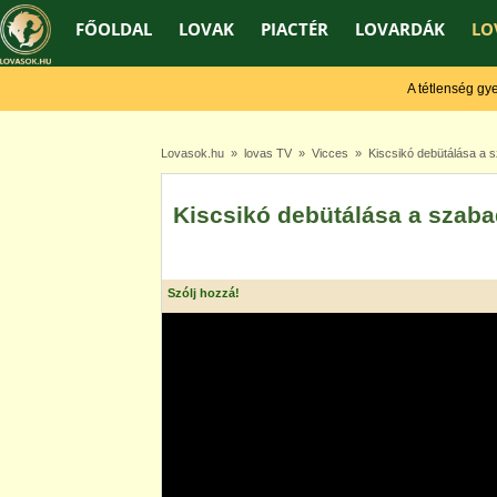
FŐOLDAL
LOVAK
PIACTÉR
LOVARDÁK
LO
A tétlenség gyengí
Lovasok.hu
»
lovas TV
»
Vicces
» Kiscsikó debütálása a 
Kiscsikó debütálása a szab
Szólj hozzá!