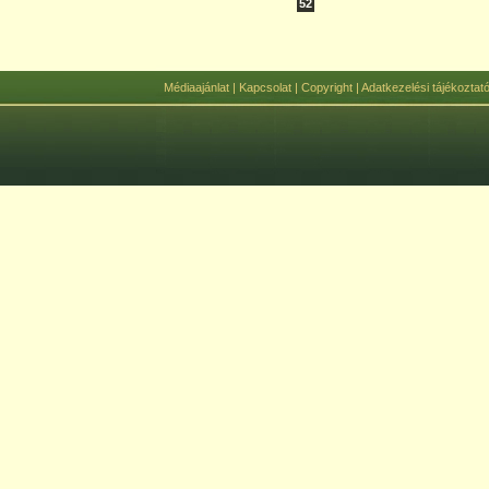
52
Médiaajánlat
|
Kapcsolat
|
Copyright
|
Adatkezelési tájékoztat