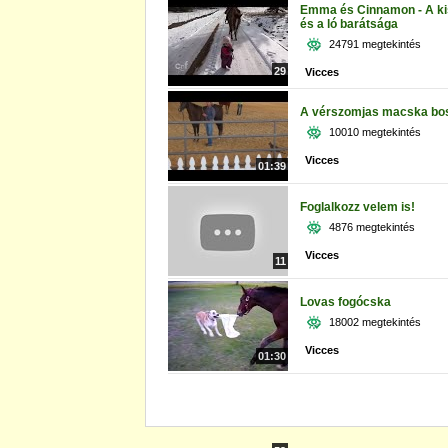
Emma és Cinnamon - A ki
és a ló barátsága
24791 megtekintés
29
Vicces
A vérszomjas macska bo
10010 megtekintés
Vicces
01:39
Foglalkozz velem is!
4876 megtekintés
Vicces
11
Lovas fogócska
18002 megtekintés
Vicces
01:30