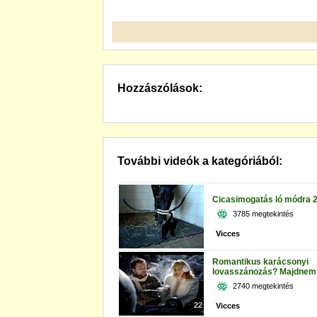
Hozzászólások:
További videók a kategóriából:
Cicasimogatás ló módra 
3785 megtekintés
Vicces
Romantikus karácsonyi
lovasszánozás? Majdnem
2740 megtekintés
22
Vicces