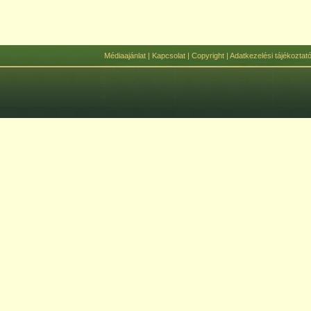
Médiaajánlat
|
Kapcsolat
|
Copyright
|
Adatkezelési tájékoztat