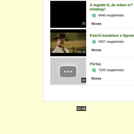
A legjobb ló, de miben is
mindegy!
8446 megtekintés
31
Vicces
Kitartó küzdelem a figyel
5937 megtekintés
Vicces
01:11
Párbaj
7293 megtekintés
Vicces
41
02:26