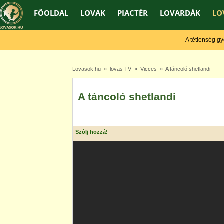
FŐOLDAL
LOVAK
PIACTÉR
LOVARDÁK
LO
A tétlenség gyeng
Lovasok.hu
»
lovas TV
»
Vicces
» A táncoló shetlandi
A táncoló shetlandi
Szólj hozzá!