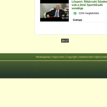
Lósport: Ribárszki Sándo
volt a Dinó Sporthíradó
vendége
2154 megtekintés
12:12
Galopp
10:17
Médiaajánlat
|
Kapcsolat
|
Copyright
|
Adatkezelési tájékoztat