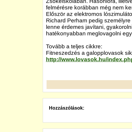
Zsokéiskolában. Hasonlóra, illetve
felmérésre korábban még nem ker
Először az elektromos lószimuláto
Richard Perham pedig személyre s
lenne érdemes javítani, gyakoroln
hatékonyabban meglovagolni egy 
Tovább a teljes cikkre:
Fitneszedzés a galopplovasok sike
http://www.lovasok.hu/index.p
Hozzászólások: