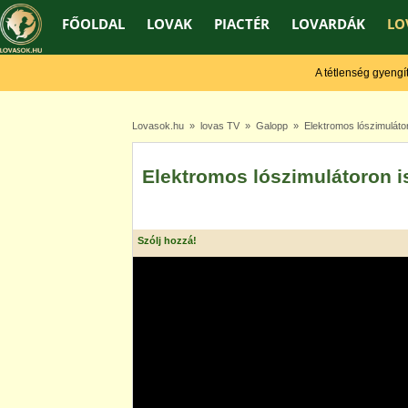
FŐOLDAL
LOVAK
PIACTÉR
LOVARDÁK
LO
A tétlenség gyengít, a
Lovasok.hu
»
lovas TV
»
Galopp
» Elektromos lószimulátor
Elektromos lószimulátoron i
Szólj hozzá!