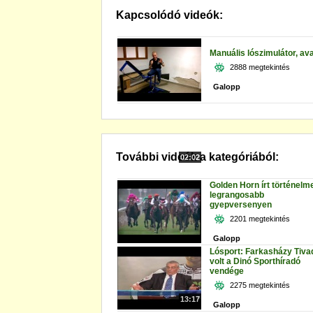
Kapcsolódó videók:
Manuális lószimulátor, av
2888 megtekintés
Galopp
További videók a kategóriából:
02:02
Golden Horn írt történelme
legrangosabb
gyepversenyen
2201 megtekintés
Galopp
Lósport: Farkasházy Tiva
volt a Dinó Sporthíradó
vendége
2275 megtekintés
13:17
Galopp