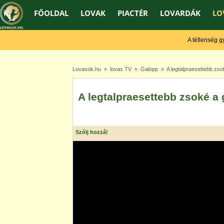
FŐOLDAL
LOVAK
PIACTÉR
LOVARDÁK
LO
A tétlenség gyeng
Lovasok.hu
»
lovas TV
»
Galopp
» A legtalpraesettebb zso
A legtalpraesettebb zsoké a
Szólj hozzá!