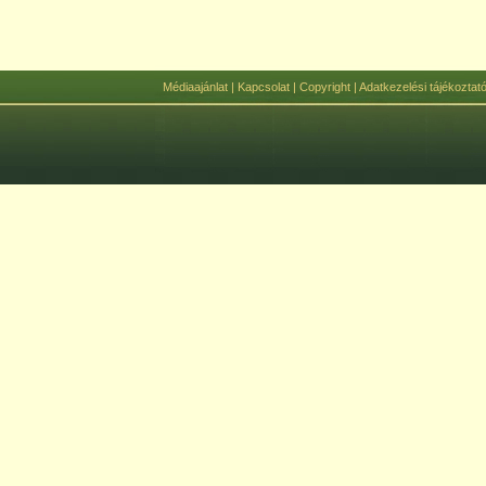
Médiaajánlat
|
Kapcsolat
|
Copyright
|
Adatkezelési tájékoztat