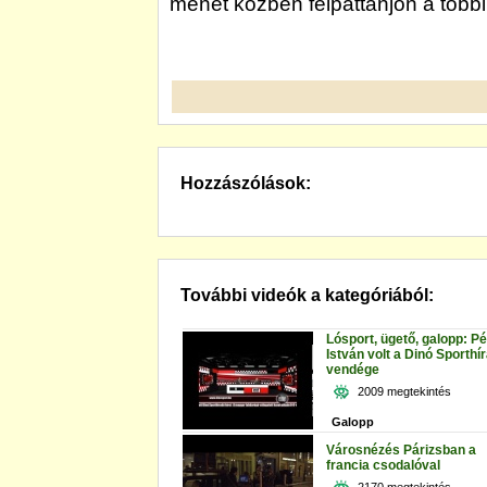
menet közben felpattanjon a többi 
Hozzászólások:
További videók a kategóriából:
Lósport, ügető, galopp: Pé
István volt a Dinó Sporthí
vendége
2009 megtekintés
Galopp
Városnézés Párizsban a
francia csodalóval