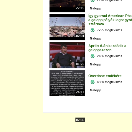
2170 megtekintés
22:19
Galopp
Így gyorsul American Pha
a galopp pályák legnagyo
sztárlova
7225 megtekintés
02:01
Galopp
Április 6-án kezdődik a
galoppszezon
2186 megtekintés
01:22
Galopp
Overdose emlékére
4360 megtekintés
Galopp
24:17
02:30