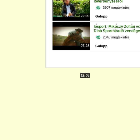
lóversenyzésről
3907 megtekintés
22:09
Galopp
lósport: Mikóczy Zoltán vo
Dinó Sporthíradó vendége
2346 megtekintés
07:28
Galopp
12:05