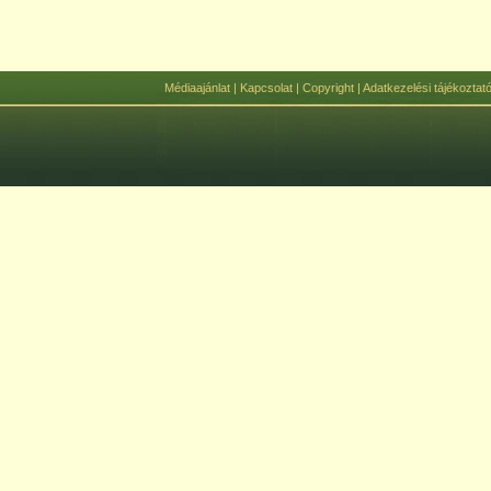
Médiaajánlat
|
Kapcsolat
|
Copyright
|
Adatkezelési tájékoztat