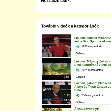
Hozzászólások:
További videók a kategóriából:
Lósport, galopp: Mikóczi Z
volt a Dinó Sporthíradó v
1938 megtekintés
Galopp
Lósport: Mikóczy Zoltán vo
Dinó Sporthíradó vendége
2074 megtekintés
24:37
Galopp
Lósport, galopp: Klimsch
Albert és Timár Zsuzsa vo
Dinó...
3504 megtekintés
10:00
Galopp
A magyarországi