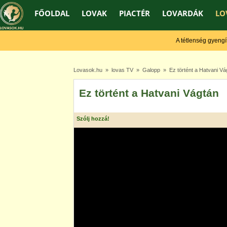
FŐOLDAL
LOVAK
PIACTÉR
LOVARDÁK
LO
A tétlenség gyengít, a
Lovasok.hu
»
lovas TV
»
Galopp
» Ez történt a Hatvani Vá
Ez történt a Hatvani Vágtán
Szólj hozzá!