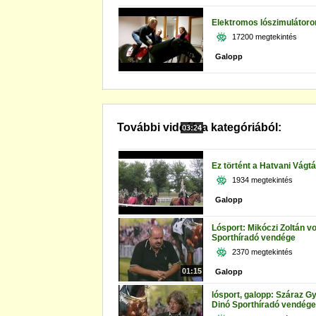
Elektromos lószimulátoron
17200 megtekintés
Galopp
További videók a kategóriából:
03:24
Ez történt a Hatvani Vágt
1934 megtekintés
Galopp
Lósport: Mikóczi Zoltán vo
Sporthíradó vendége
2370 megtekintés
01:15
Galopp
lósport, galopp: Száraz Gy
Dinó Sporthíradó vendége