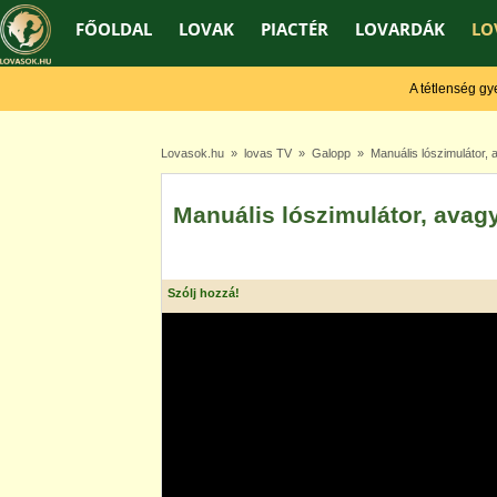
FŐOLDAL
LOVAK
PIACTÉR
LOVARDÁK
LO
A tétlenség gyengí
Lovasok.hu
»
lovas TV
»
Galopp
» Manuális lószimulátor, 
Manuális lószimulátor, avag
Szólj hozzá!