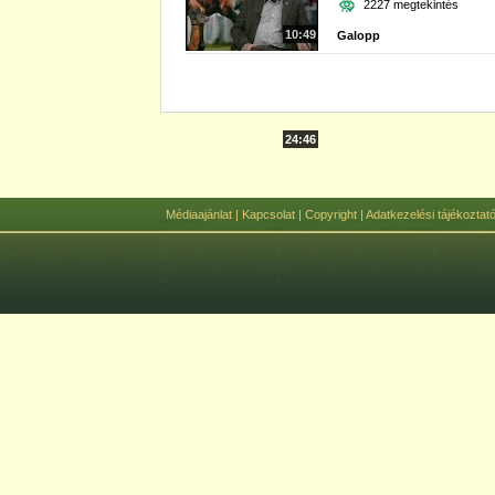
2227 megtekintés
10:49
Galopp
24:46
Médiaajánlat
|
Kapcsolat
|
Copyright
|
Adatkezelési tájékoztat