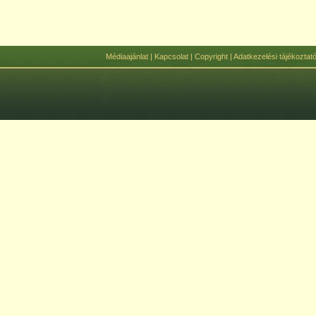
Médiaajánlat
|
Kapcsolat
|
Copyright
|
Adatkezelési tájékoztat