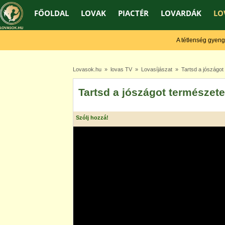
FŐOLDAL
LOVAK
PIACTÉR
LOVARDÁK
LO
A tétlenség gyengít, 
Lovasok.hu
»
lovas TV
»
Lovasíjászat
» Tartsd a jószágot t
Tartsd a jószágot természete 
Szólj hozzá!