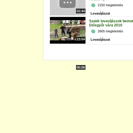
2150 megtekintés
02:44
Lovasíjászat
Szabír lovasíjászok bemut
Diósgyőr vára 2010
2665 megtekintés
23:54
Lovasíjászat
05:06