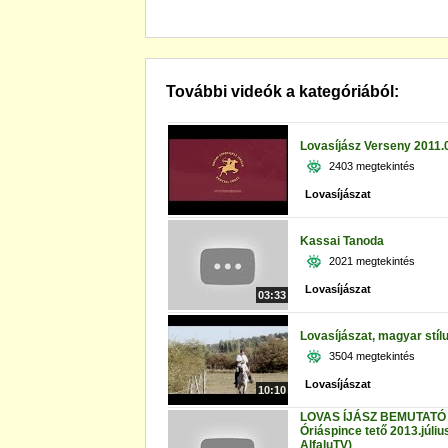
További videók a kategóriából:
Lovasíjász Verseny 2011.0
2403 megtekintés
Lovasíjászat
Kassai Tanoda
2021 megtekintés
Lovasíjászat
03:33
Lovasíjászat, magyar stíl
3504 megtekintés
Lovasíjászat
10:10
LOVAS ÍJÁSZ BEMUTATÓ 
Óriáspince tető 2013.júliu
AlfaluTV)