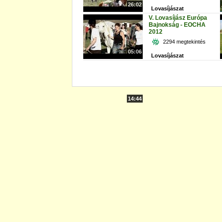
26:02
Lovasíjászat
V. Lovasíjász Európa
Bajnokság - EOCHA
2012
2294 megtekintés
05:06
Lovasíjászat
14:44