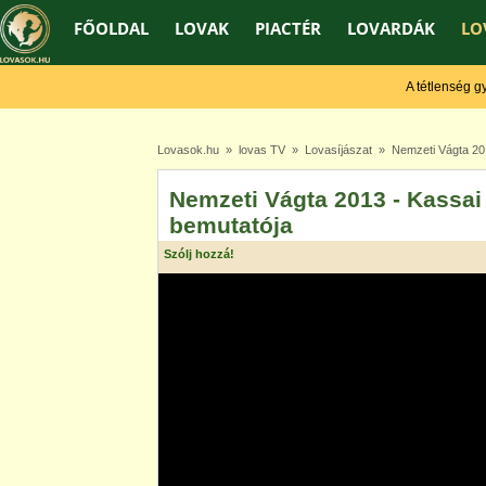
FŐOLDAL
LOVAK
PIACTÉR
LOVARDÁK
LO
A tétlenség gyeng
Lovasok.hu
»
lovas TV
»
Lovasíjászat
» Nemzeti Vágta 2013
Nemzeti Vágta 2013 - Kassai 
bemutatója
Szólj hozzá!