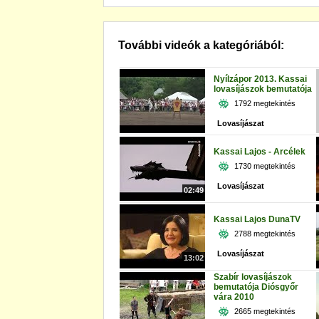
További videók a kategóriából:
Nyílzápor 2013. Kassai
lovasíjászok bemutatója
1792 megtekintés
Lovasíjászat
Kassai Lajos - Arcélek
1730 megtekintés
Lovasíjászat
02:49
Kassai Lajos DunaTV
2788 megtekintés
Lovasíjászat
13:02
Szabír lovasíjászok
bemutatója Diósgyőr
vára 2010
2665 megtekintés