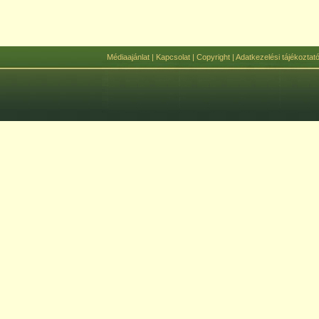
Médiaajánlat
|
Kapcsolat
|
Copyright
|
Adatkezelési tájékoztat