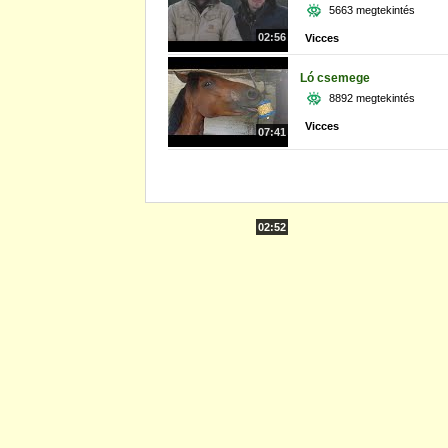
5663 megtekintés
02:56
Vicces
Ló csemege
8892 megtekintés
Vicces
07:41
02:52