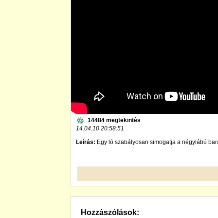
14484 megtekintés
14.04.10 20:58:51
Leírás:
Egy ló szabályosan simogatja a négylábú bará
Hozzászólások: