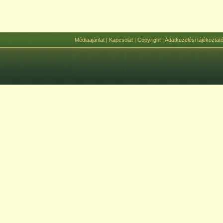
Médiaajánlat
|
Kapcsolat
|
Copyright
|
Adatkezelési tájékoztat