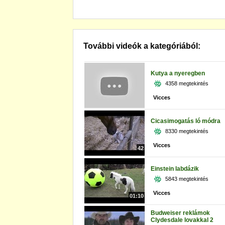
További videók a kategóriából:
Kutya a nyeregben
4358 megtekintés
Vicces
Cicasimogatás ló módra
8330 megtekintés
Vicces
42
Einstein labdázik
5843 megtekintés
Vicces
01:10
Budweiser reklámok
Clydesdale lovakkal 2