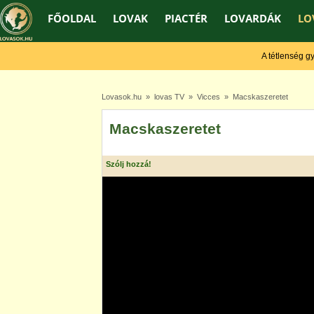
FŐOLDAL
LOVAK
PIACTÉR
LOVARDÁK
LO
A tétlenség gyeng
Lovasok.hu
»
lovas TV
»
Vicces
» Macskaszeretet
Macskaszeretet
Szólj hozzá!